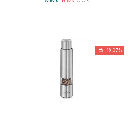
30,90 €
36,60 €
-15,57%
de
base
-18,97%