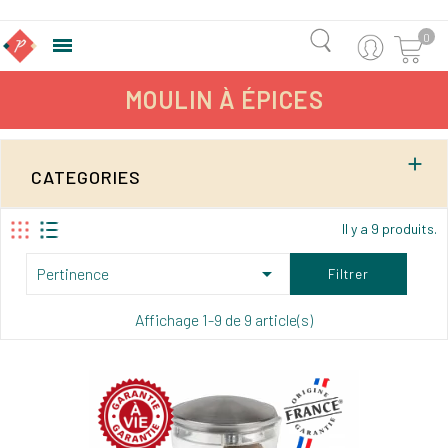
0

MOULIN À ÉPICES

CATEGORIES
Il y a 9 produits.

Pertinence
Filtrer
Affichage 1-9 de 9 article(s)