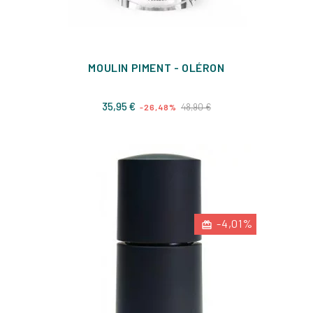
MOULIN PIMENT - OLÉRON
Prix
Prix
35,95 €
48,90 €
-26,48%
de
base
-4,01%