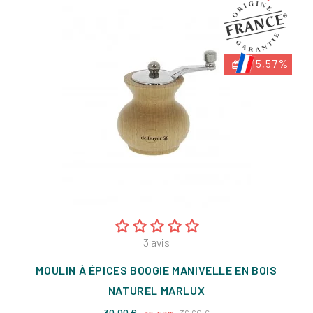
-15,57%
3
avis
MOULIN À ÉPICES BOOGIE MANIVELLE EN BOIS
NATUREL MARLUX
Prix
Prix