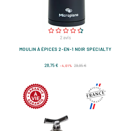
2
avis
MOULIN À ÉPICES 2-EN-1 NOIR SPECIALTY
Prix
Prix
28,75 €
29,95 €
-4,01%
de
base