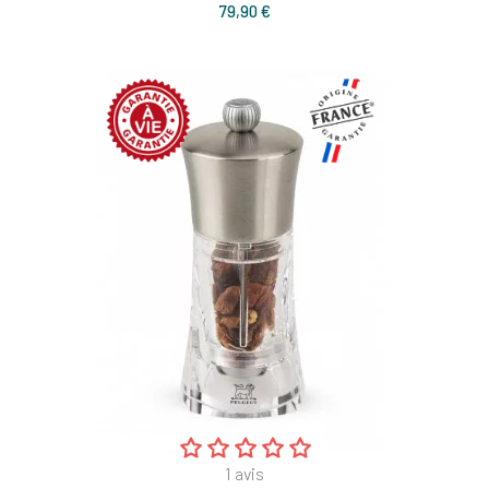
Prix
79,90 €
1
avis