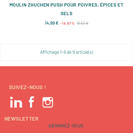
MOULIN ZHUCHEN PUSH POUR POIVRES, ÉPICES ET
SELS
Prix
Prix
14,99 €
18,50 €
-18,97%
de
base
Affichage 1-9 de 9 article(s)
SUIVEZ-NOUS !
NEWSLETTER
ABONNEZ-VOUS.