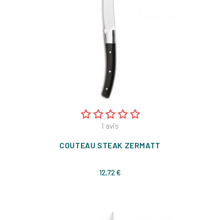
1
avis
COUTEAU STEAK ZERMATT
Prix
12,72 €