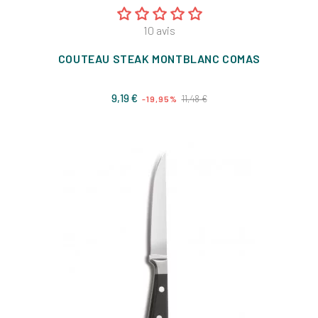
10
avis
COUTEAU STEAK MONTBLANC COMAS
Prix
Prix
9,19 €
11,48 €
-19,95%
de
base