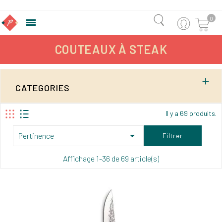
0

COUTEAUX À STEAK

CATEGORIES
Il y a 69 produits.

Pertinence
Filtrer
Affichage 1-36 de 69 article(s)