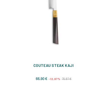
COUTEAU STEAK KAJI
Prix
Prix
66,90 €
76,87 €
-12,97%
de
base