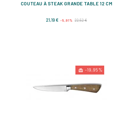
COUTEAU À STEAK GRANDE TABLE 12 CM
Prix
Prix
21,19 €
22,52 €
-5,91%
de
base
-19,95%