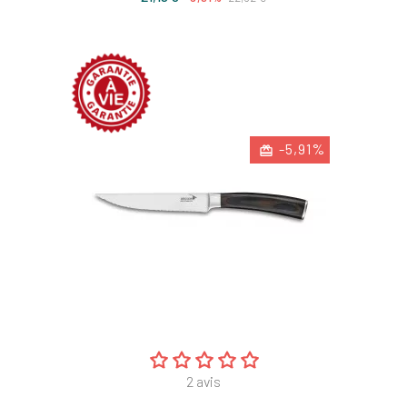
de
base
-5,91%
2
avis