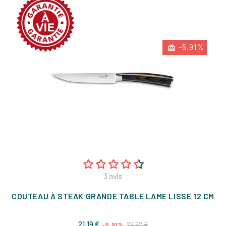
-5,91%
3
avis
COUTEAU À STEAK GRANDE TABLE LAME LISSE 12 CM
Prix
Prix
21,19 €
22,52 €
-5,91%