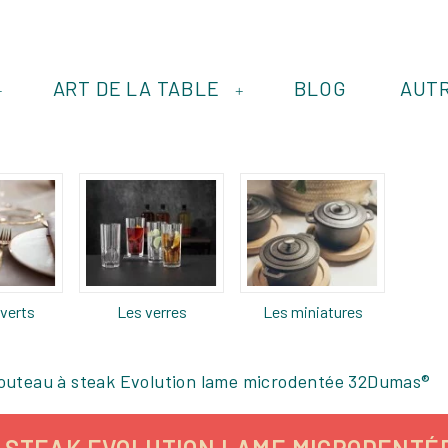
ART DE LA TABLE
BLOG
AUT
+
+
verts
Les verres
Les miniatures
outeau à steak Evolution lame microdentée 32Dumas®