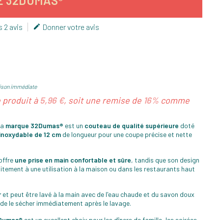
E 32DUMAS®
s 2 avis
Donner votre avis

ison immédiate
e produit à
5,96 €
, soit une remise de
16%
comme
la
marque 32Dumas®
est un
couteau de qualité supérieure
doté
inoxydable de 12 cm
de longueur pour une coupe précise et nette
offre
une prise en main confortable et sûre
, tandis que son design
tement à une utilisation à la maison ou dans les restaurants haut
r
et peut être lavé à la main avec de l'eau chaude et du savon doux
lé de le sécher immédiatement après le lavage.
2Dumas®
est un excellent choix pour les dîners de famille, les soirées