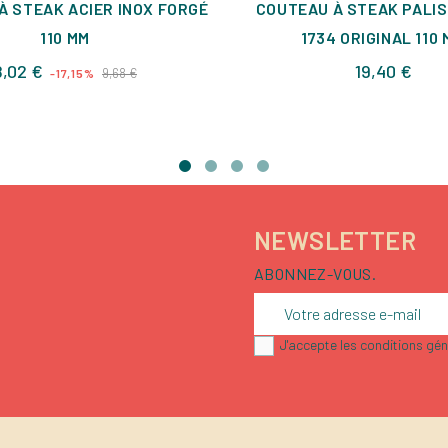
À STEAK ACIER INOX FORGÉ
COUTEAU À STEAK PALI
110 MM
1734 ORIGINAL 110
Prix
Prix
Prix
8,02 €
19,40 €
9,68 €
-17,15%
de
base
NEWSLETTER
ABONNEZ-VOUS.
J'accepte les conditions géné