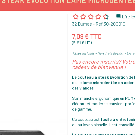
 STEAK EVOLUTION LAME MICRODENTÉ
Lire le

32 Dumas
- Ref.
30-200010
7,09 € TTC
(5,91 € HT)
Taxes incluses
Hors frais de port
Livra
Pas encore inscrits? Votr
cadeau de bienvenue !
Le
couteau à steak Evolution
de 
d'une
lame microdentée en acier 
des viandes.
Son manche ergonomique en POM 
élégant et moderne convient parfai
de gamme.
Ce couteau est
facile à entreteni
ou au lave vaisselle. Il est conseil
Le
couteau à steak Evolution 3