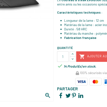
entre amis ou les occasions spécia
Caractéristiques techniques
:
Longueur de la lame : 12 cm
Matériau de la lame : acier in
Dureté : 58 HRC
Matériau du manche : polymè
Fabrication française
QUANTITÉ

AJOUTER AU

14 Produit(s) en stock.
100% sécurisés via
PARTAGER
