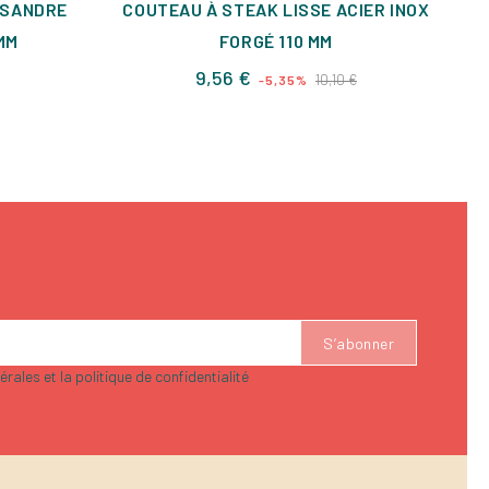
SSANDRE
COUTEAU À STEAK LISSE ACIER INOX
 MM
FORGÉ 110 MM
Prix
Prix
9,56 €
10,10 €
-5,35%
de
base
rales et la politique de confidentialité