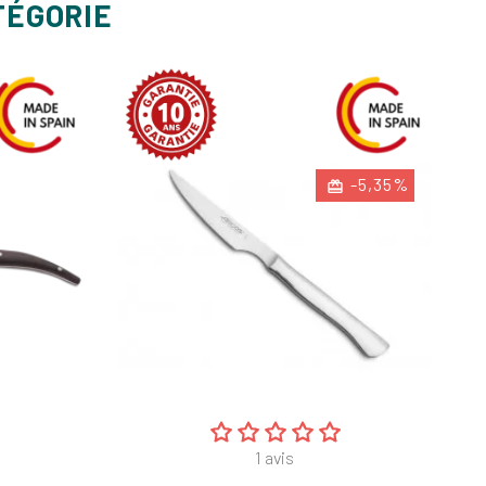
TÉGORIE
-5,35%
1
avis