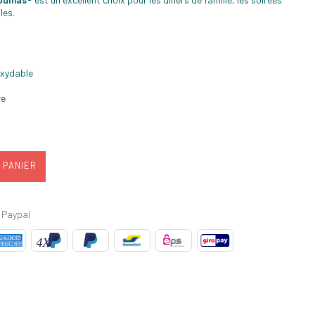
les.
oxydable
re
 PANIER
 Paypal