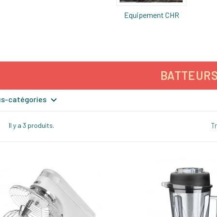
Equipement CHR
BATTEUR

ous-catégories
Tr
Il y a 3 produits.