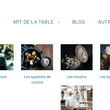
ART DE LA TABLE
BLOG
AUT
+
+
sson
Les appareils de
Les moulins
Les ép
cuisine