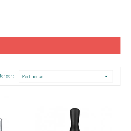
S
ier par :

Pertinence