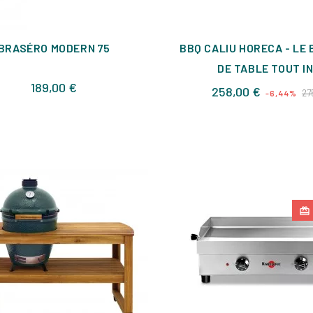
BRASÉRO MODERN 75
BBQ CALIU HORECA - LE
DE TABLE TOUT I
Prix
189,00 €
Prix
258,00 €
27
-6,44%
de
base