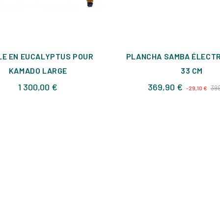
LE EN EUCALYPTUS POUR
PLANCHA SAMBA ÉLECTR
KAMADO LARGE
33 CM
Prix
Prix
1 300,00 €
369,90 €
39
-29,10 €
de
base