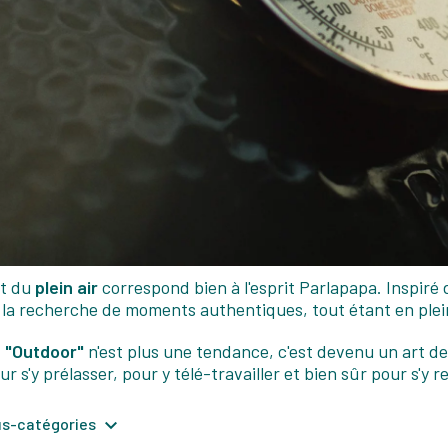
t du
plein air
correspond bien à l'esprit Parlapapa. Inspir
e la recherche de moments authentiques, tout étant en plein
e "Outdoor"
n'est plus une tendance, c'est devenu un art de
our s'y prélasser, pour y télé-travailler et bien sûr pour s'y 

ous-catégories