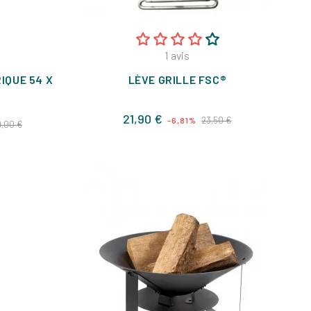
1
avis
IQUE 54 X
LÈVE GRILLE FSC®
Prix
Prix
21,90 €
Prix
23,50 €
-6,81%
9,00 €
de
base