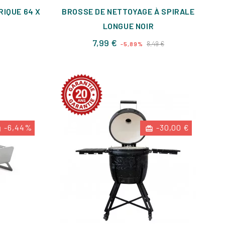
IQUE 64 X
BROSSE DE NETTOYAGE À SPIRALE
LONGUE NOIR
x
Prix
Prix
7,99 €
8,49 €
-5,89%
de
base
-6,44%
-30,00 €