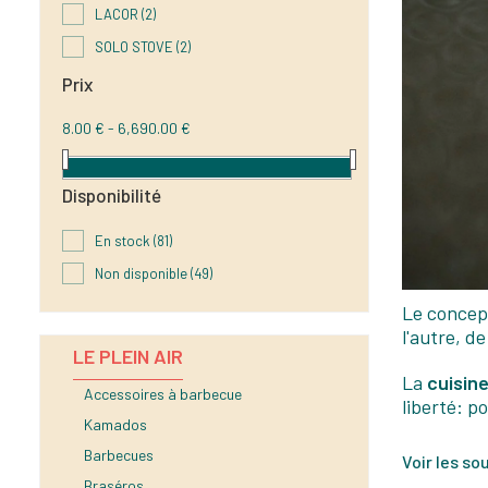
LACOR
(2)
SOLO STOVE
(2)
Prix
8.00 € - 6,690.00 €
Disponibilité
En stock
(81)
Non disponible
(49)
Le concep
l'autre, d
LE PLEIN AIR
La
cuisin
Accessoires à barbecue
liberté: p
Kamados
Barbecues
Voir les s
Braséros