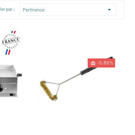
ier par :

Pertinence
-5,89%