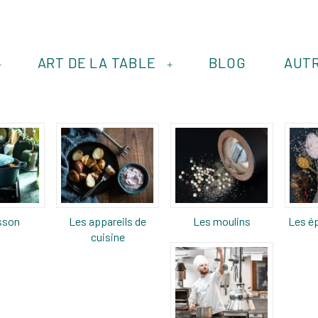
ART DE LA TABLE
BLOG
AUT
+
+
sson
Les appareils de
Les moulins
Les ép
cuisine