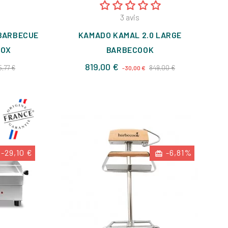
3
avis
 BARBECUE
KAMADO KAMAL 2.0 LARGE
NOX
BARBECOOK
Prix
Prix
Prix
819,00 €
5,77 €
849,00 €
-30,00 €
de
base
-29,10 €
-6,81%