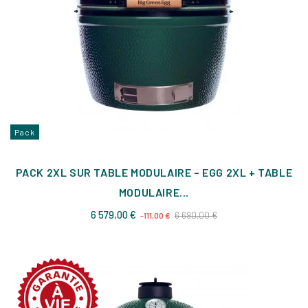
Pack
PACK 2XL SUR TABLE MODULAIRE – EGG 2XL + TABLE
MODULAIRE...
Prix
Prix
6 579,00 €
6 690,00 €
-111,00 €
de
base