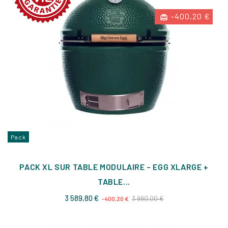
-400,20 €
Pack
PACK XL SUR TABLE MODULAIRE – EGG XLARGE +
TABLE...
Prix
Prix
3 589,80 €
3 990,00 €
-400,20 €
de
base