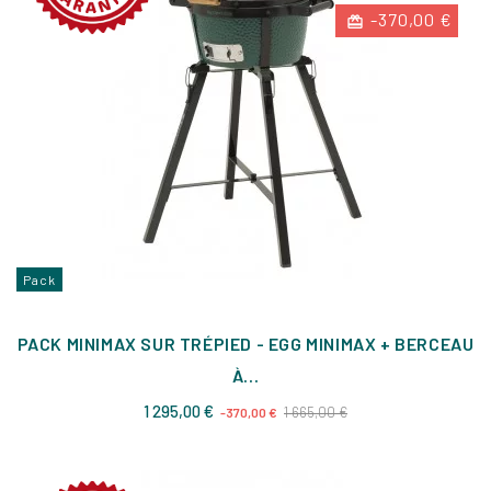
-370,00 €
Pack
PACK MINIMAX SUR TRÉPIED - EGG MINIMAX + BERCEAU
À...
Prix
Prix
1 295,00 €
1 665,00 €
-370,00 €
de
base