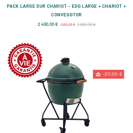
PACK LARGE SUR CHARIOT – EGG LARGE + CHARIOT +
CONVEGGTOR
Prix
Prix
2 490,00 €
2 690,00 €
-200,00 €
de
base
-211,00 €