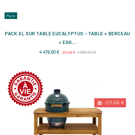
Pack
PACK XL SUR TABLE EUCALYPTUS – TABLE + BERCEAU
+ EGG...
Prix
Prix
4 479,00 €
4 690,00 €
-211,00 €
de
base
-211,00 €