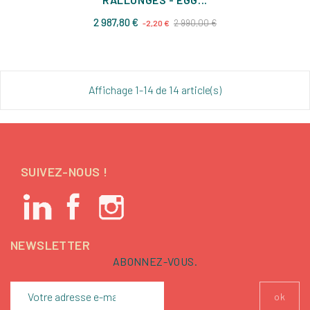
Prix
Prix
2 987,80 €
2 990,00 €
-2,20 €
de
base
Affichage 1-14 de 14 article(s)
SUIVEZ-NOUS !
NEWSLETTER
ABONNEZ-VOUS.