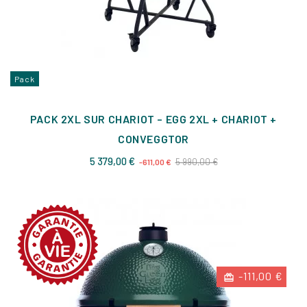
Pack
PACK 2XL SUR CHARIOT – EGG 2XL + CHARIOT +
CONVEGGTOR
Prix
Prix
5 379,00 €
5 990,00 €
-611,00 €
de
base
-111,00 €