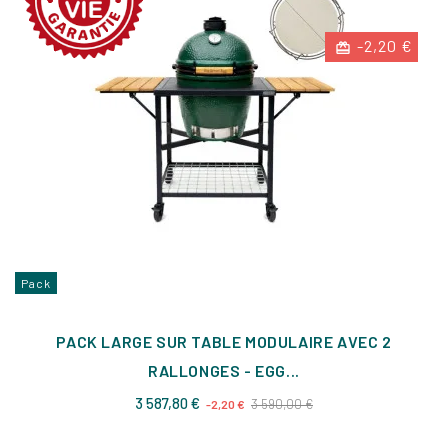
-2,20 €
Pack
PACK LARGE SUR TABLE MODULAIRE AVEC 2
RALLONGES - EGG...
Prix
Prix
3 587,80 €
3 590,00 €
-2,20 €
de
base