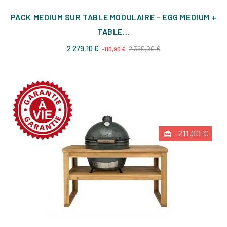
PACK MEDIUM SUR TABLE MODULAIRE – EGG MEDIUM +
TABLE...
Prix
Prix
2 279,10 €
2 390,00 €
-110,90 €
de
base
-211,00 €