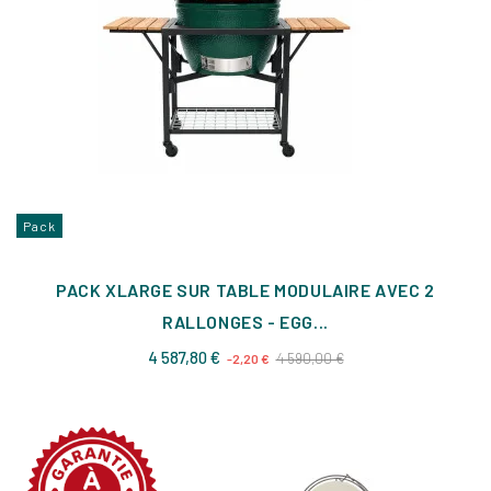
Pack
PACK XLARGE SUR TABLE MODULAIRE AVEC 2
RALLONGES - EGG...
Prix
Prix
4 587,80 €
4 590,00 €
-2,20 €
de
base