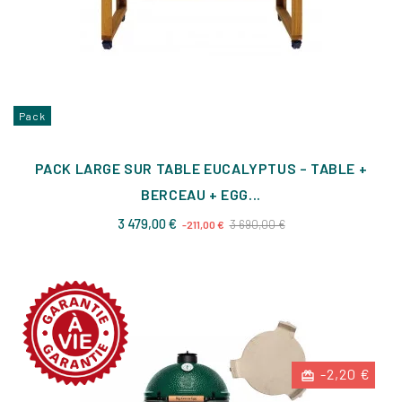
Pack
PACK LARGE SUR TABLE EUCALYPTUS – TABLE +
BERCEAU + EGG...
Prix
Prix
3 479,00 €
3 690,00 €
-211,00 €
de
base
-2,20 €