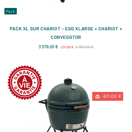
Pack
PACK XL SUR CHARIOT – EGG XLARGE + CHARIOT +
CONVEGGTOR
Prix
Prix
3 579,00 €
3 790,00 €
-211,00 €
de
base
-611,00 €