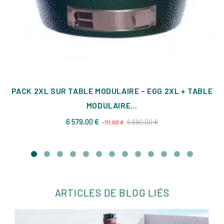
PACK 2XL SUR TABLE MODULAIRE – EGG 2XL + TABLE
MODULAIRE...
Prix
Prix
6 579,00 €
6 690,00 €
-111,00 €
de
base
ARTICLES DE BLOG LIÉS