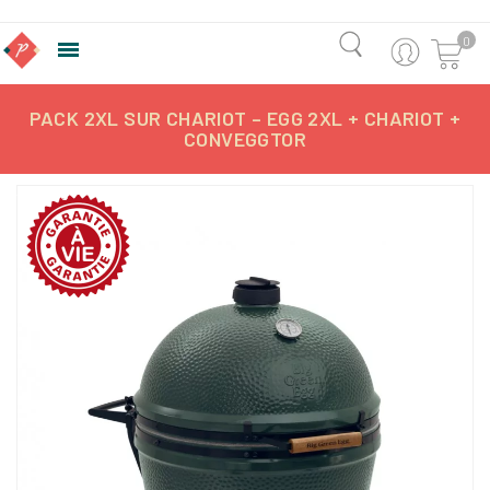
0

PACK 2XL SUR CHARIOT – EGG 2XL + CHARIOT +
CONVEGGTOR
-11,00 €