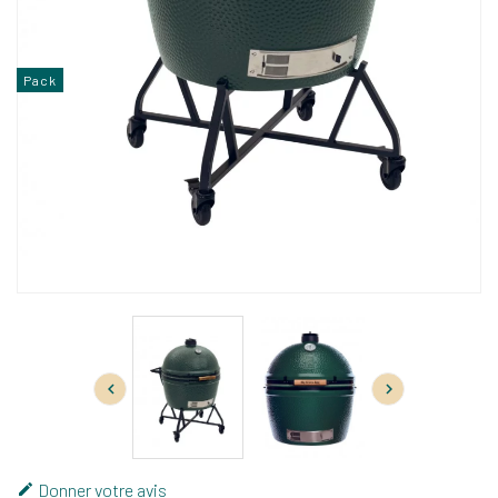
Pack


Donner votre avis
