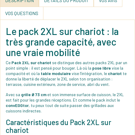
DESCRIPTION
DÉTAILS DU PRODUIT
VOS AVIS
VOS QUESTIONS
Le pack 2XL sur chariot : la
très grande capacité, avec
une vraie mobilité
Ce
Pack 2XL sur chariot
se distingue des autres packs 2XL par un
point simple : il est pensé pour bouger. Là où la
pose libre
vise la
compacité et où la
table modulaire
vise l’intégration, le
chariot
te
donne la liberté de déplacer le 2XL selon ton organisation :
terrasse, cuisine extérieure, zone de service, abri du vent.
Avec sa
grille Ø 73 cm
et son immense surface de cuisson, le 2XL
est fait pour les grandes réceptions. Et comme le pack inclut le
convEGGtor
, tu peux tout de suite passer des grillades aux
cuissons indirectes.
Caractéristiques du Pack 2XL sur
chariot