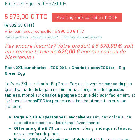
Big Green Egg
- Ref.
PS2XLCH
5 979,00 € TTC
Avantage prix conseillé : 11,00 €
(4 982,50 € HT)
Prix fournisseur conseillé : 5 990,00 € TTC
Taxes incluses
Hors frais de port
Livraison sous 4 à 10 jours
Pas encore inscrits? Votre produit à
5 570,00 €
, soit
une remise totale de
420,00 €
comme cadeau de
bienvenue !
Pack 2XL sur chariot – EGG 2XL + Chariot + convEGGtor – Big
Green Egg
Le Pack 2XL sur chariot Big Green Egg est la version
mobile
du plus
grand kamado de la gamme : un format conçu pour les
grosses
tablées
, monté sur
chariot à poignée
pour le déplacer facilement, et
livré avec le
convEGGtor
pour passer immédiatement en cuisson
indirecte.
Régale 30 à 40 personnes :
enchaîne les services grâce à une
capacité pensée pour les grands événements.
Offre une grille Ø 73 cm :
cuisine en très grande quantité avec
un vrai confort de place.
Fournit 4185 cm² de cuisson :
étale les aliments, multiplie les