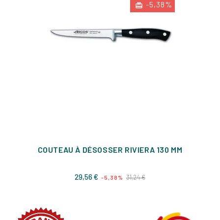
-5,38%
COUTEAU À DÉSOSSER RIVIERA 130 MM
Prix
Prix
29,56 €
31,24 €
-5,38%
de
base