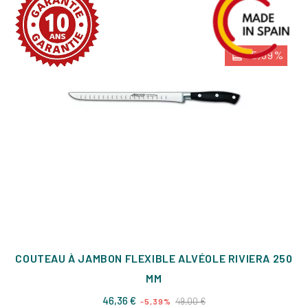
-5,39%
COUTEAU À JAMBON FLEXIBLE ALVÉOLE RIVIERA 250
MM
Prix
Prix
46,36 €
49,00 €
-5,39%