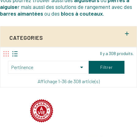
Vous pourrez trouver aussi des
aiguiseurs
ou
pierres à
aiguise
r mais aussi des solutions de rangement avec des
barres aimantées
ou des
blocs à couteaux
.

CATEGORIES
Il y a 308 produits.

Pertinence
Filtrer
Affichage 1-36 de 308 article(s)