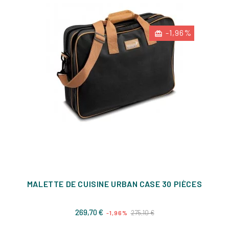
-1,96%
MALETTE DE CUISINE URBAN CASE 30 PIÈCES
Prix
Prix
269,70 €
275,10 €
-1,96%
de