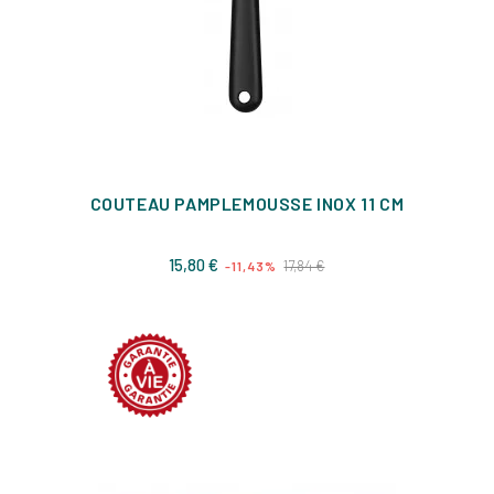
COUTEAU PAMPLEMOUSSE INOX 11 CM
Prix
Prix
15,80 €
17,84 €
-11,43%
de
base