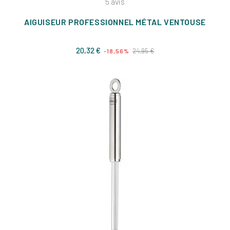
5
avis
AIGUISEUR PROFESSIONNEL MÉTAL VENTOUSE
Prix
Prix
20,32 €
24,95 €
-18,56%
de
base