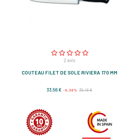
2
avis
COUTEAU FILET DE SOLE RIVIERA 170 MM
Prix
Prix
33,56 €
35,46 €
-5,36%
de
base