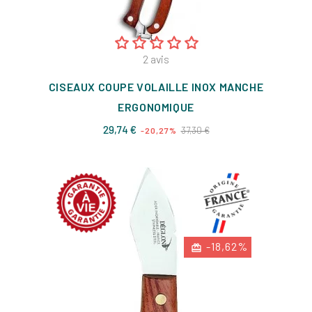
2
avis
CISEAUX COUPE VOLAILLE INOX MANCHE
ERGONOMIQUE
Prix
Prix
29,74 €
37,30 €
-20,27%
de
base
-18,62%