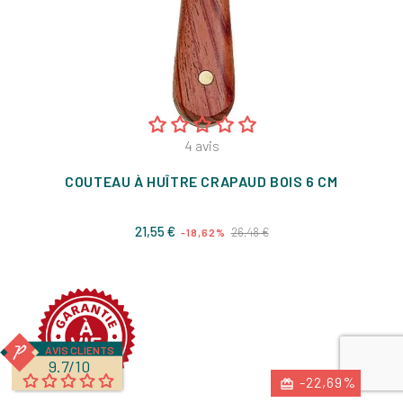
4
avis
COUTEAU À HUÎTRE CRAPAUD BOIS 6 CM
Prix
Prix
21,55 €
26,48 €
-18,62%
de
base
AVIS CLIENTS
9.7/10
-22,69%