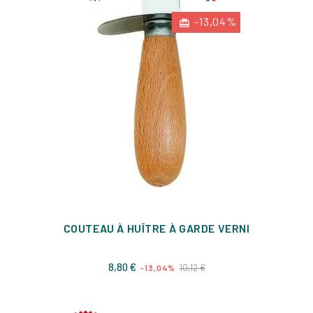
-13,04%
COUTEAU À HUÎTRE À GARDE VERNI
Prix
Prix
8,80 €
10,12 €
-13,04%
de
base