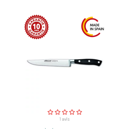
de
base
1
avis