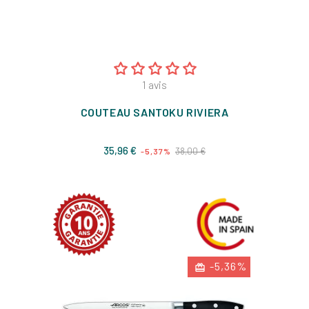
1
avis
COUTEAU SANTOKU RIVIERA
Prix
Prix
35,96 €
38,00 €
-5,37%
de
base
-5,36%