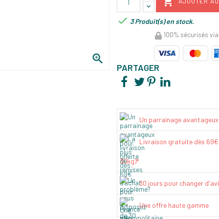

AJOUTER AU

3 Produit(s) en stock.
100% sécurisés via

PARTAGER
Un parrainage avantageux
Livraison gratuite dès 69
30kg)*
30 jours pour changer d'av
Une offre haute gamme