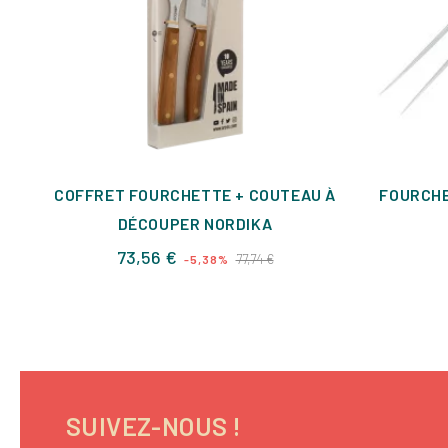
COFFRET FOURCHETTE + COUTEAU À
FOURCHE
DÉCOUPER NORDIKA
Prix
Prix
73,56 €
77,74 €
-5,38%
de
base
SUIVEZ-NOUS !