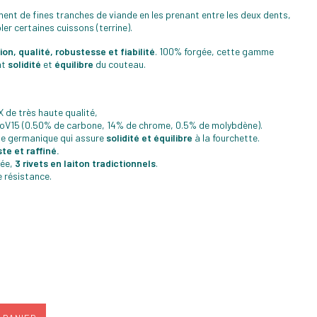
ment de fines tranches de viande en les prenant entre les deux dents,
er certaines cuissons (terrine).
ion, qualité, robustesse et fiabilité
. 100% forgée, cette gamme
nt
solidité
et
équilibre
du couteau.
X de très haute qualité,
MoV15 (0.50% de carbone, 14% de chrome, 0.5% de molybdène).
le germanique qui assure
solidité et équilibre
à la fourchette.
te et raffiné.
née,
3 rivets en laiton tradictionnels
.
 résistance.