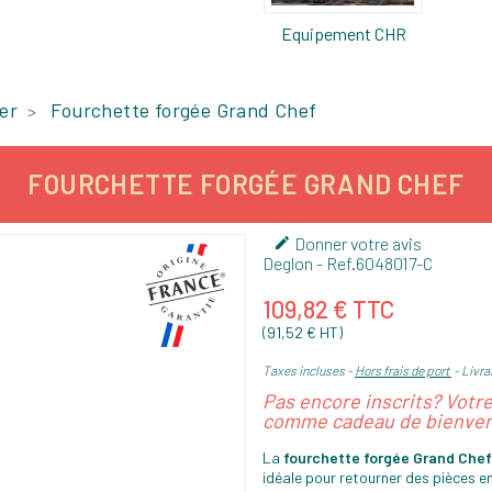
Equipement CHR
er
Fourchette forgée Grand Chef
FOURCHETTE FORGÉE GRAND CHEF
Donner votre avis

Deglon
- Ref.
6048017-C
109,82 € TTC
(91,52 € HT)
Taxes incluses
Hors frais de port
Livrai
Pas encore inscrits? Votr
comme cadeau de bienven
La
fourchette forgée Grand Che
idéale pour retourner des pièces en