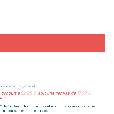
son le 10 août (congés d'été)
e produit à
92,25 €
, soit une remise de
17,57 €
ue !
f®
de
Déglon
, offrant une prise et une robustesse sans égal, est
 cuisson ou bien pour le service