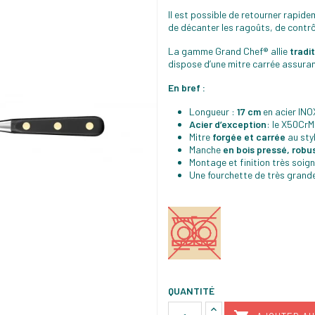
Il est possible de retourner rapide
de décanter les ragoûts, de contrôl
La gamme Grand Chef® allie
tradit
dispose d’une mitre carrée assura
En bref :
Longueur :
17 cm
en acier INO
Acier d’exception
: le X50Cr
Mitre
forgée et carrée
au sty
Manche
en bois pressé, robus
Montage et finition très soig
Une fourchette de très grande
QUANTITÉ