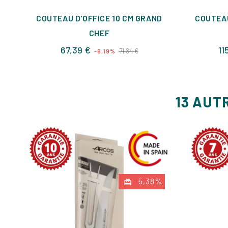
COUTEAU D'OFFICE 10 CM GRAND
COUTEA
CHEF
Prix
Prix
67,39 €
11
71,84 €
-6,19%
de
base
13 AUT
-5,38%