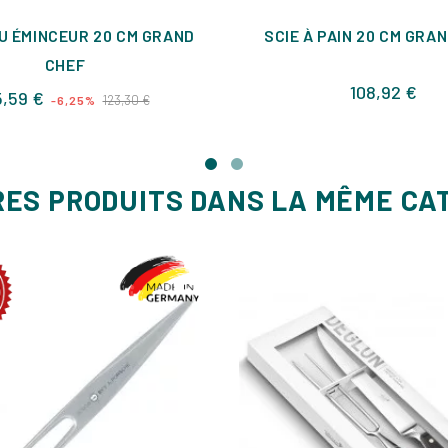
U ÉMINCEUR 20 CM GRAND
SCIE À PAIN 20 CM GRA
CHEF
Prix
108,92 €
Prix
Prix
5,59 €
123,30 €
-6,25%
de
base
RES PRODUITS DANS LA MÊME CA