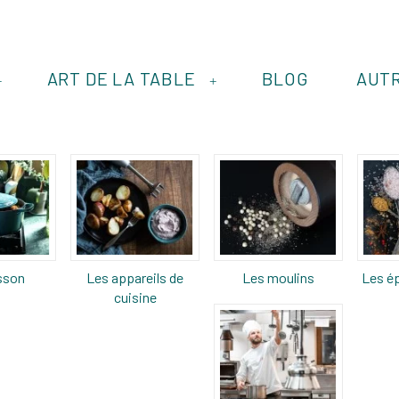
ART DE LA TABLE
BLOG
AUT
+
+
sson
Les appareils de
Les moulins
Les ép
cuisine