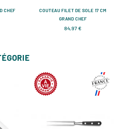
ND CHEF
COUTEAU FILET DE SOLE 17 CM
C
GRAND CHEF
Prix
84,97 €
TÉGORIE