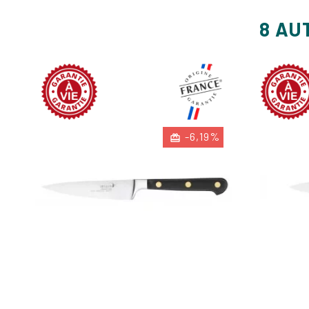
8 AU
-6,19%