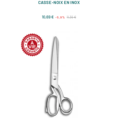
CASSE-NOIX EN INOX
Prix
Prix
10,69 €
11,36 €
-5,9%
de
base