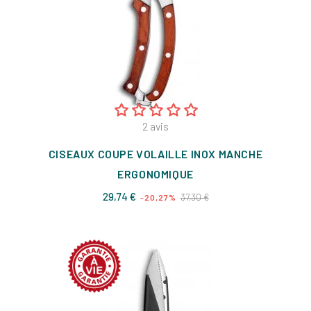
2
avis
CISEAUX COUPE VOLAILLE INOX MANCHE
ERGONOMIQUE
Prix
Prix
29,74 €
37,30 €
-20,27%
de
base