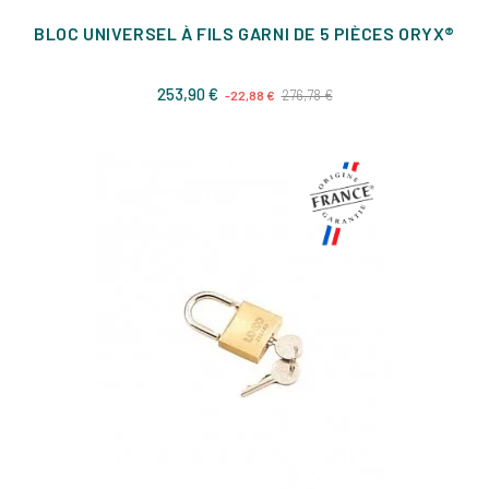
BLOC UNIVERSEL À FILS GARNI DE 5 PIÈCES ORYX®
Prix
Prix
253,90 €
276,78 €
-22,88 €
de
base