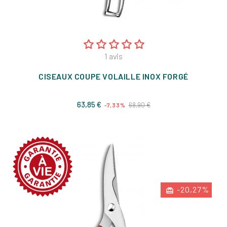
1
avis
CISEAUX COUPE VOLAILLE INOX FORGÉ
Prix
Prix
63,85 €
68,90 €
-7,33%
de
base
-20,27%