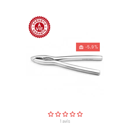
-5,9%
1
avis