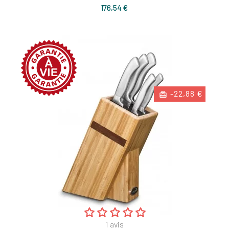
Prix
176,54 €
-22,88 €
1
avis