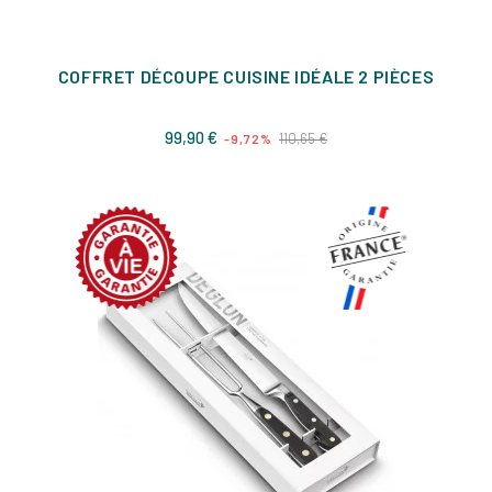
COFFRET DÉCOUPE CUISINE IDÉALE 2 PIÈCES
Prix
Prix
99,90 €
110,65 €
-9,72%
de
base