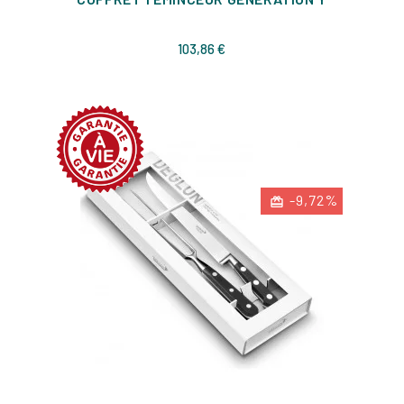
Prix
103,86 €
-9,72%