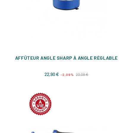
AFFÛTEUR ANGLE SHARP À ANGLE RÉGLABLE
Prix
Prix
22,90 €
23,39 €
-2,09%
de
base