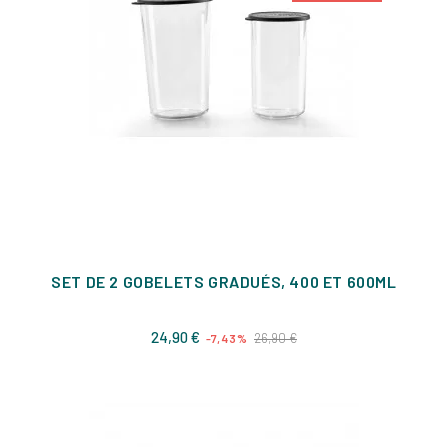
SET DE 2 GOBELETS GRADUÉS, 400 ET 600ML
Prix
Prix
24,90 €
26,90 €
-7,43%
de
base