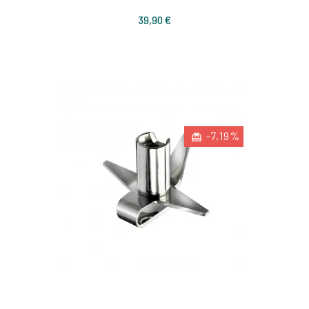
Prix
39,90 €
-7,19%