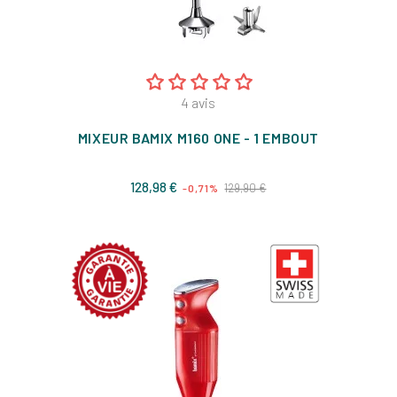
4
avis
MIXEUR BAMIX M160 ONE - 1 EMBOUT
Prix
Prix
128,98 €
129,90 €
-0,71%
de
base