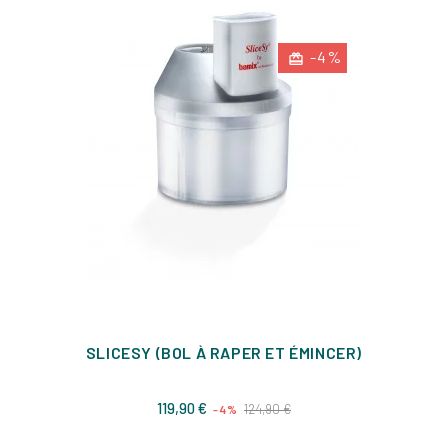
-4%
SLICESY (BOL À RAPER ET ÉMINCER)
Prix
Prix
119,90 €
124,90 €
-4%
de
base