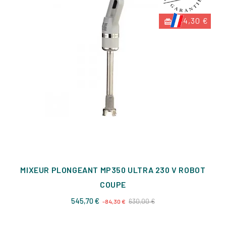
-84,30 €
MIXEUR PLONGEANT MP350 ULTRA 230 V ROBOT
COUPE
Prix
Prix
545,70 €
630,00 €
-84,30 €
de
base