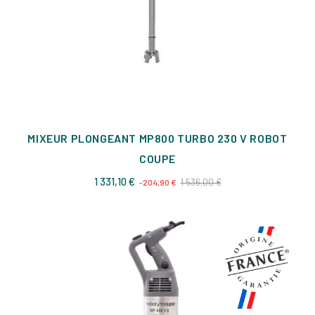
MIXEUR PLONGEANT MP800 TURBO 230 V ROBOT
COUPE
Prix
Prix
1 331,10 €
1 536,00 €
-204,90 €
de
base