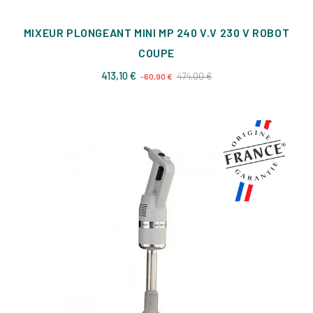
MIXEUR PLONGEANT MINI MP 240 V.V 230 V ROBOT
COUPE
Prix
Prix
413,10 €
474,00 €
-60,90 €
de
base