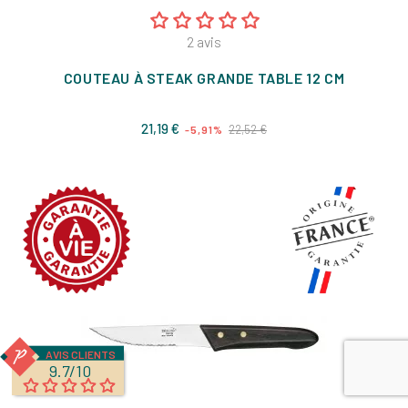
2
avis
COUTEAU À STEAK GRANDE TABLE 12 CM
Prix
Prix
21,19 €
22,52 €
-5,91%
de
base
AVIS CLIENTS
9.7/10