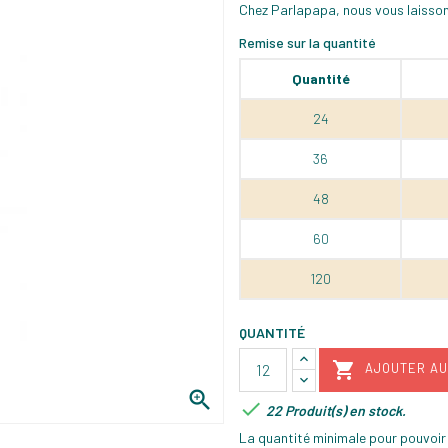
Chez Parlapapa, nous vous laisson
Remise sur la quantité
Quantité
24
36
48
60
120
QUANTITÉ

AJOUTER AU


22 Produit(s) en stock.
La quantité minimale pour pouvoir