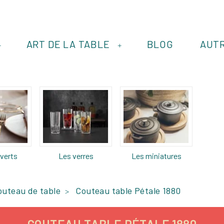
ART DE LA TABLE
BLOG
AUT
+
+
verts
Les verres
Les miniatures
outeau de table
Couteau table Pétale 1880