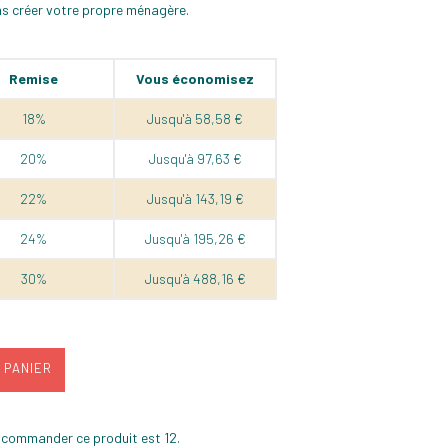
s créer votre propre ménagère.
Remise
Vous économisez
18%
Jusqu'à 58,58 €
20%
Jusqu'à 97,63 €
22%
Jusqu'à 143,19 €
24%
Jusqu'à 195,26 €
30%
Jusqu'à 488,16 €
 PANIER
 commander ce produit est 12.