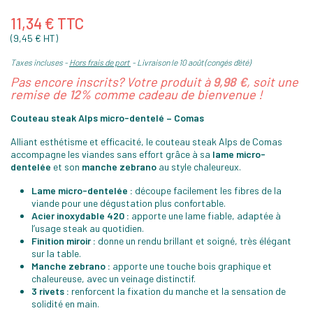
11,34 € TTC
(9,45 € HT)
Taxes incluses
Hors frais de port
Livraison le 10 août (congés d'été)
Pas encore inscrits? Votre produit à
9,98 €
, soit une
remise de
12%
comme cadeau de bienvenue !
Couteau steak Alps micro-dentelé – Comas
Alliant esthétisme et efficacité, le couteau steak Alps de Comas
accompagne les viandes sans effort grâce à sa
lame micro-
dentelée
et son
manche zebrano
au style chaleureux.
Lame micro-dentelée :
découpe facilement les fibres de la
viande pour une dégustation plus confortable.
Acier inoxydable 420 :
apporte une lame fiable, adaptée à
l’usage steak au quotidien.
Finition miroir :
donne un rendu brillant et soigné, très élégant
sur la table.
Manche zebrano :
apporte une touche bois graphique et
chaleureuse, avec un veinage distinctif.
3 rivets :
renforcent la fixation du manche et la sensation de
solidité en main.