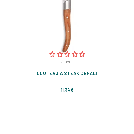
3
avis
COUTEAU À STEAK DENALI
Prix
11,34 €