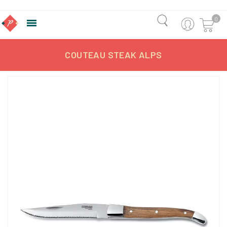
0

COUTEAU STEAK ALPS