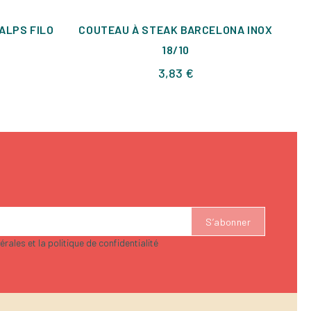
ALPS FILO
COUTEAU À STEAK BARCELONA INOX
C
18/10
Prix
3,83 €
rales et la politique de confidentialité