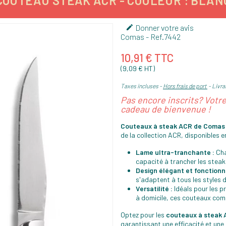
COUTEAU STEAK ACR - COULEUR : BLAN
Donner votre avis

Comas
- Ref.
7442
10,91 € TTC
(9,09 € HT)
Taxes incluses
Hors frais de port
Livrai
Pas encore inscrits? Votr
cadeau de bienvenue !
Couteaux à steak ACR de Comas 
de la collection ACR, disponibles en
Lame ultra-tranchante :
Cha
capacité à trancher les steak
Design élégant et fonctionne
s'adaptent à tous les styles d
Versatilité :
Idéals pour les p
à domicile, ces couteaux comb
Optez pour les
couteaux à steak
garantissant une efficacité et une 