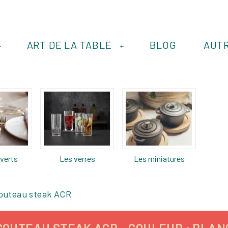
ART DE LA TABLE
BLOG
AUT
+
+
verts
Les verres
Les miniatures
outeau steak ACR