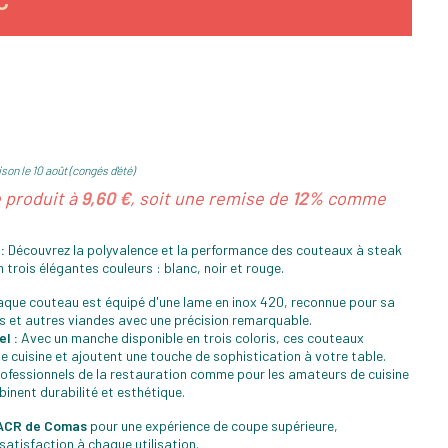
C
son le 10 août (congés d'été)
e produit à
9,60 €
, soit une remise de
12%
comme
:
Découvrez la polyvalence et la performance des couteaux à steak
 trois élégantes couleurs : blanc, noir et rouge.
que couteau est équipé d'une lame en inox 420, reconnue pour sa
s et autres viandes avec une précision remarquable.
l :
Avec un manche disponible en trois coloris, ces couteaux
e cuisine et ajoutent une touche de sophistication à votre table.
rofessionnels de la restauration comme pour les amateurs de cuisine
inent durabilité et esthétique.
 ACR de Comas
pour une expérience de coupe supérieure,
satisfaction à chaque utilisation.