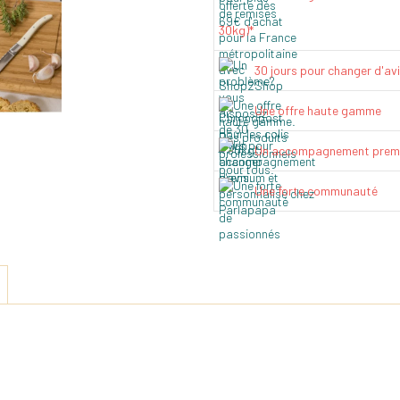
30kg)*
30 jours pour changer d'av
Une offre haute gamme
Un accompagnement prem
Une forte communauté