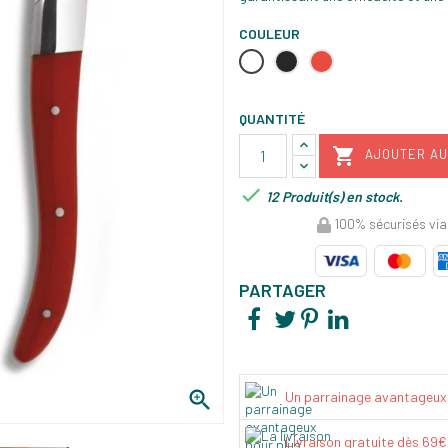
COULEUR
Blanc
Noir
Rouge
QUANTITÉ

AJOUTER AU

12 Produit(s) en stock.
100% sécurisés via
PARTAGER

Un parrainage avantageux
Livraison gratuite dès 69