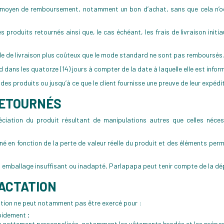
re moyen de remboursement, notamment un bon d’achat, sans que cela n’occ
roduits retournés ainsi que, le cas échéant, les frais de livraison initi
ode de livraison plus coûteux que le mode standard ne sont pas remboursés.
 dans les quatorze (14) jours à compter de la date à laquelle elle est infor
s produits ou jusqu’à ce que le client fournisse une preuve de leur expéditi
RETOURNÉS
iation du produit résultant de manipulations autres que celles nécess
 en fonction de la perte de valeur réelle du produit et des éléments perme
 emballage insuffisant ou inadapté, Parlapapa peut tenir compte de la dépr
RACTATION
ation ne peut notamment pas être exercé pour :
pidement ;
t ou nettement personnalisés, notamment les vêtements brodés et les prép