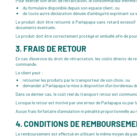
Pour exercer son droit de rétractation, le consommateur informe P
du formulaire disponible depuis son espace client, ou
de toute autre déclaration dénuée d’ambiguïté exprimant sa vol
Le produit doit être retourné à Parlapapa sans retard excessif
documents éventuels.
Le produit doit être correctement protégé et emballé afin de pouvo
3. FRAIS DE RETOUR
En cas d’exercice du droit de rétractation, les coûts directs de r
commande.
Le client peut :
retourner les produits par le transporteur de son choix, ou
demander à Parlapapa la mise à disposition d’un bordereau de
Dans ce dernier cas, le coût réel du transport retour est communi
Lorsque le retour est motivé par une erreur de Parlapapa ou par 
Aucun frais forfaitaire d’annulation ni pénalité proportionnelle a
4. CONDITIONS DE REMBOURSEM
Le remboursement est effectué en utilisant le même moyen de paie