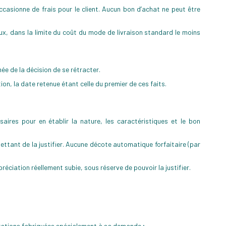
asionne de frais pour le client. Aucun bon d’achat ne peut être
aux, dans la limite du coût du mode de livraison standard le moins
mée de la décision de se rétracter.
on, la date retenue étant celle du premier de ces faits.
aires pour en établir la nature, les caractéristiques et le bon
ttant de la justifier. Aucune décote automatique forfaitaire (par
éciation réellement subie, sous réserve de pouvoir la justifier.
arations fabriquées spécialement à sa demande ;