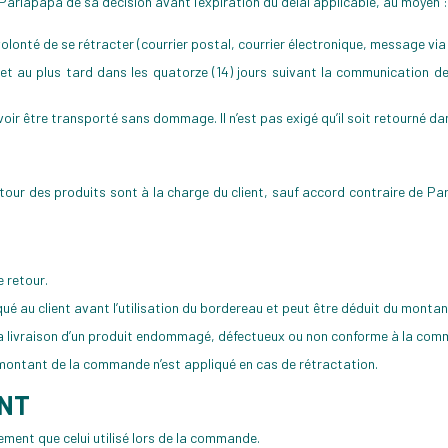
arlapapa de sa décision avant l’expiration du délai applicable, au moyen :
onté de se rétracter (courrier postal, courrier électronique, message via l
 et au plus tard dans les quatorze (14) jours suivant la communication d
ir être transporté sans dommage. Il n’est pas exigé qu’il soit retourné da
etour des produits sont à la charge du client, sauf accord contraire de Pa
 retour.
qué au client avant l’utilisation du bordereau et peut être déduit du monta
la livraison d’un produit endommagé, défectueux ou non conforme à la comm
u montant de la commande n’est appliqué en cas de rétractation.
ENT
ment que celui utilisé lors de la commande.