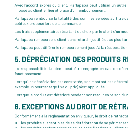
Avec l’accord exprès du client, Parlapapa peut utiliser un aut
imposé au client en lieu et place d’un remboursement.
Parlapapa rembourse la totalité des sommes versées au titre des p
coûteux proposé lors de la commande.
Les frais supplémentaires résultant du choix par le client d’un m
Parlapapa rembourse le client sans retard injustifié et au plus tard
Parlapapa peut différer le remboursement jusqu’à la récupération de
5. DÉPRÉCIATION DES PRODUITS 
La responsabilité du client peut être engagée en cas de dépréc
fonctionnement.
Lorsqu’une dépréciation est constatée, son montant est déterminé
exemple un pourcentage fixe du prix) n’est appliquée.
Lorsque le produit est détérioré pendant son retour en raison d’un
6. EXCEPTIONS AU DROIT DE RÉT
Conformément à la réglementation en vigueur, le droit de rétract
les produits susceptibles de se détériorer ou de se périmer ra
les produits confectionnés selon les spécifications du clien