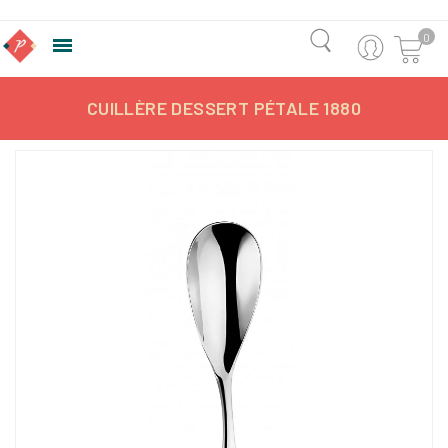
0

CUILLÈRE DESSERT PÉTALE 1880