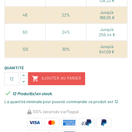
128,22 €
Jusqu'à
48
22%
188,05 €
Jusqu'à
60
24%
256,44 €
Jusqu'à
120
30%
641,09 €
QUANTITÉ

AJOUTER AU PANIER

12 Produit(s) en stock.
La quantité minimale pour pouvoir commander ce produit est 12.
100% sécurisés via Paypal