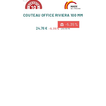
COUTEAU OFFICE RIVIERA 100 MM
-5,35%
Prix
Prix
24,76 €
26,16 €
-5,35%
de
base