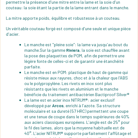
permettre la présence d'une mitre entre la lame et la soie d'un
couteau: la soie étant la partie de la lame entrant dans le manche.
La mitre apporte poids, équilibre et robustesse à un couteau.
Un véritable couteau forgé est composé d'une seule et unique pièce
d'acier.
Le manche est "pleine soie": la lame va jusqu'au bout du
manche.Sur la gamme
Riviera
, la soie est chauffée avant
la pose des plaquettes de POM, afin de permettre une
légère fonte de celles-ci et de garantir une étanchéité
parfaite.
Le manche est en POM: plastique de haut de gamme qui
résiste mieux aux rayures, choc et à la chaleur que l'ABS
ou le polypropylène. Les rivets en inox sont plus
résistants que les rivets en aluminium et le manche
bénéficie du traitement antibactérien Bactiproof Silver®
La lame est en acier inox NITRUM®: acier exclusif
développé par
Arcos
, enrichi à l'azote. Sa structure
moléculaire et sa dureté (57 HRC) permettent une coupe
et une tenue de coupe dans le temps supérieures de 40%
aux aciers classiques européens. L'angle est de 25° pour
le fil des lames, alors que la moyenne habituelle est de
40°. L'acier NITRUM® supporte parfaitement l'affûtage et