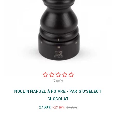
7
avis
MOULIN MANUEL À POIVRE - PARIS U'SELECT
CHOCOLAT
Prix
Prix
27,60 €
37,90 €
-27,18%
de
base