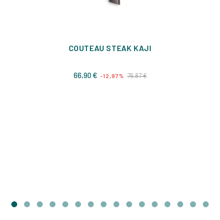
COUTEAU STEAK KAJI
Prix
Prix
66,90 €
76,87 €
-12,97%
de
base