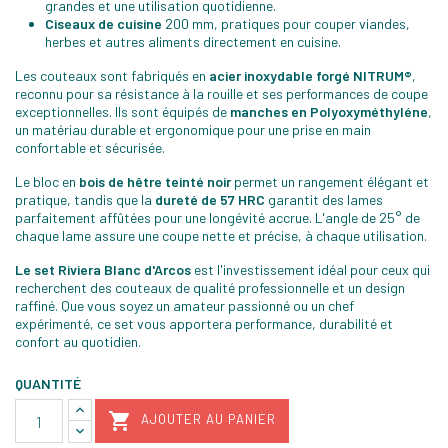
grandes et une utilisation quotidienne.
Ciseaux de cuisine
200 mm, pratiques pour couper viandes,
herbes et autres aliments directement en cuisine.
Les couteaux sont fabriqués en
acier inoxydable forgé NITRUM®
,
reconnu pour sa résistance à la rouille et ses performances de coupe
exceptionnelles. Ils sont équipés de
manches en Polyoxyméthyléne
,
un matériau durable et ergonomique pour une prise en main
confortable et sécurisée.
Le bloc en
bois de hêtre teinté noir
permet un rangement élégant et
pratique, tandis que la
dureté de 57 HRC
garantit des lames
parfaitement affûtées pour une longévité accrue. L'angle de 25° de
chaque lame assure une coupe nette et précise, à chaque utilisation.
Le set Riviera Blanc d'Arcos
est l'investissement idéal pour ceux qui
recherchent des couteaux de qualité professionnelle et un design
raffiné. Que vous soyez un amateur passionné ou un chef
expérimenté, ce set vous apportera performance, durabilité et
confort au quotidien.
QUANTITÉ

AJOUTER AU PANIER