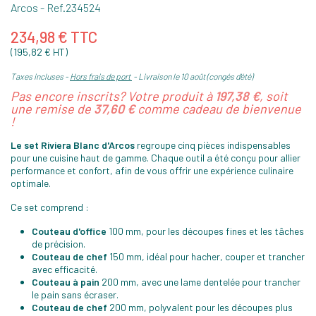
Arcos
- Ref.
234524
234,98 € TTC
(195,82 € HT)
Taxes incluses
Hors frais de port
Livraison le 10 août (congés d'été)
Pas encore inscrits? Votre produit à
197,38 €
, soit
une remise de
37,60 €
comme cadeau de bienvenue
!
Le set Riviera Blanc d'Arcos
regroupe cinq pièces indispensables
pour une cuisine haut de gamme. Chaque outil a été conçu pour allier
performance et confort, afin de vous offrir une expérience culinaire
optimale.
Ce set comprend :
Couteau d'office
100 mm, pour les découpes fines et les tâches
de précision.
Couteau de chef
150 mm, idéal pour hacher, couper et trancher
avec efficacité.
Couteau à pain
200 mm, avec une lame dentelée pour trancher
le pain sans écraser.
Couteau de chef
200 mm, polyvalent pour les découpes plus