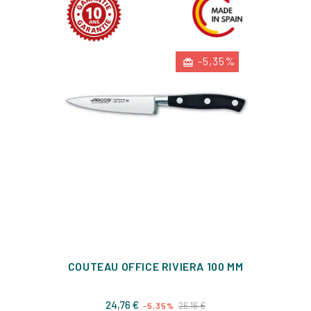
-5,35%
COUTEAU OFFICE RIVIERA 100 MM
Prix
Prix
24,76 €
26,16 €
-5,35%