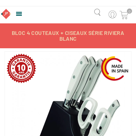
0

BLOC 4 COUTEAUX + CISEAUX SÉRIE RIVIERA
BLANC