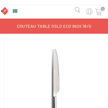
0

COUTEAU TABLE OSLO ECO INOX 18/0