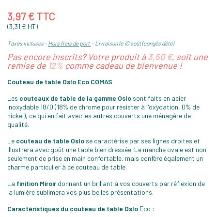
3,97 € TTC
(3,31 € HT)
Taxes incluses
Hors frais de port
Livraison le 10 août (congés d'été)
Pas encore inscrits? Votre produit à
3,50 €
, soit une
remise de
12%
comme cadeau de bienvenue !
Couteau de table Oslo Eco COMAS
Les
couteaux de table de la gamme Oslo
sont faits en acier
inoxydable 18/0 (18% de chrome pour résister à l'oxydation, 0% de
nickel), ce qui en fait avec les autres couverts une ménagère de
qualité.
Le
couteau de table Oslo
se caractérise par ses lignes droites et
illustrera avec goût une table bien dressée. Le manche ovale est non
seulement de prise en main confortable, mais confère également un
charme particulier à ce couteau de table.
La
finition Miroir
donnant un brillant à vos couverts par réflexion de
la lumière sublimera vos plus belles présentations.
Caractéristiques du couteau de table Oslo
Eco :