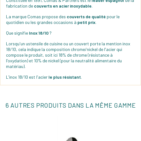
Constituée en 1991, Comas & Partners est le
leader espagnol
de la
fabrication de
couverts en acier inoxydable
.
La marque Comas propose des
couverts de qualité
pour le
quotidien ou les grandes occasions à
petit prix
.
Que signifie
Inox 18/10
?
Lorsqu'un ustensile de cuisine ou un couvert porte la mention inox
18/10, cela indique la composition chrome/nickel de l'acier qui
compose le produit, soit ici 18% de chrome (résistance à
l'oxydation) et 10% de nickel (pour la neutralité alimentaire du
matériau).
L'inox 18/10 est l'acier
le plus résistant
.
6 AUTRES PRODUITS DANS LA MÊME GAMME