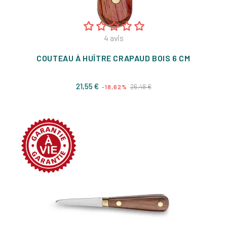
4
avis
COUTEAU À HUÎTRE CRAPAUD BOIS 6 CM
Prix
Prix
21,55 €
26,48 €
-18,62%
de
base