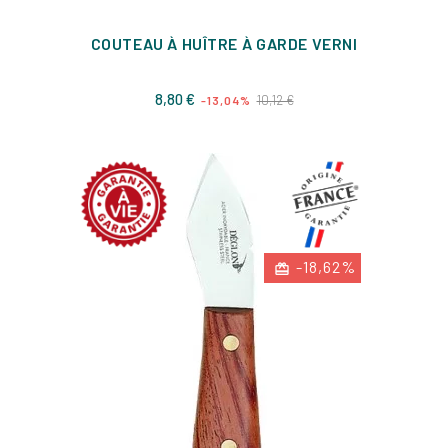
COUTEAU À HUÎTRE À GARDE VERNI
Prix
Prix
8,80 €
10,12 €
-13,04%
de
base
-18,62%