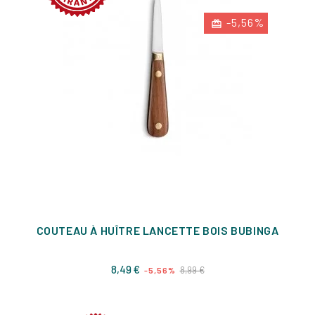
-5,56%
COUTEAU À HUÎTRE LANCETTE BOIS BUBINGA
Prix
Prix
8,49 €
8,99 €
-5,56%
de
base