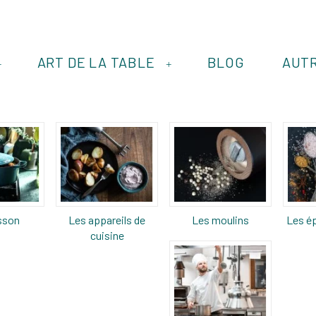
ART DE LA TABLE
BLOG
AUT
+
+
sson
Les appareils de
Les moulins
Les ép
cuisine