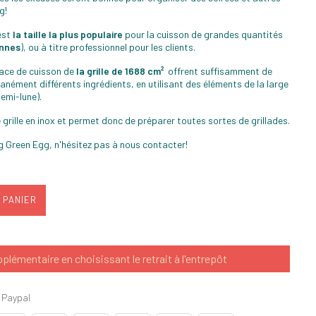
g!
est
la taille la plus populaire
pour la cuisson de grandes quantités
onnes
), ou à titre professionnel pour les clients.
face de cuisson de
la grille de 1688 cm²
offrent suffisamment de
anément différents ingrédients, en utilisant des éléments de la large
emi-lune).
 grille en inox et permet donc de préparer toutes sortes de grillades.
g Green Egg, n'hésitez pas à nous contacter!
 PANIER
lémentaire en choisissant le retrait à l'entrepôt
 Paypal