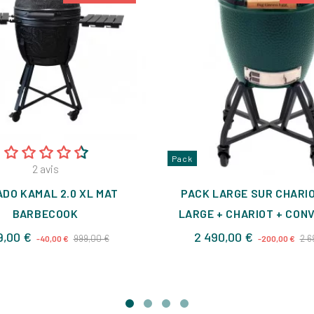
Pack
2
avis
DO KAMAL 2.0 XL MAT
PACK LARGE SUR CHARIO
BARBECOOK
LARGE + CHARIOT + CON
Prix
Prix
Prix
9,00 €
2 490,00 €
999,00 €
2 6
-40,00 €
-200,00 €
de
de
base
base