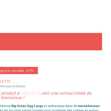
e prix conseillé : 0,3%
00 € TTC
ison sous 4 à 10 jours
e produit à
1 880,00 €
, soit une remise totale de
bienvenue !
barbecue
Big Green Egg Large
et embarquez dans de
merveilleuses
es les excuses seront bonnes pour organiser des soirées et autres