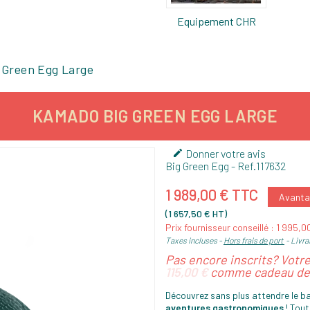
Equipement CHR
 Green Egg Large
KAMADO BIG GREEN EGG LARGE
Donner votre avis

Big Green Egg
- Ref.
117632
1 989,00 € TTC
Avantag
(1 657,50 € HT)
Prix fournisseur conseillé : 1 995,
Taxes incluses
Hors frais de port
Livra
Pas encore inscrits? Votr
115,00 €
comme cadeau de 
Découvrez sans plus attendre le 
aventures gastronomiques
! Tout