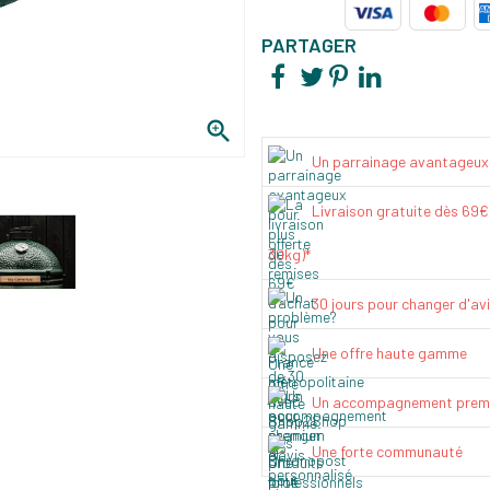
PARTAGER

Un parrainage avantageux
Livraison gratuite dès 69
30kg)*
30 jours pour changer d'av
Une offre haute gamme
Un accompagnement prem
Une forte communauté