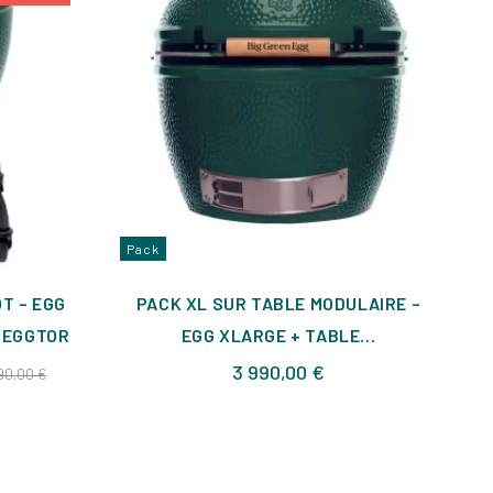
Pack
Pa
T – EGG
PACK XL SUR TABLE MODULAIRE –
PA
VEGGTOR
EGG XLARGE + TABLE...
Prix
Prix
3 990,00 €
90,00 €