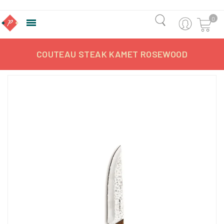
0

COUTEAU STEAK KAMET ROSEWOOD