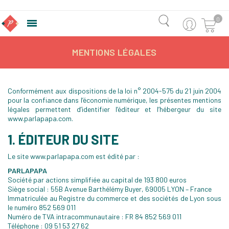
0

MENTIONS LÉGALES
Conformément aux dispositions de la loi n° 2004-575 du 21 juin 2004
pour la confiance dans l’économie numérique, les présentes mentions
légales permettent d’identifier l’éditeur et l’hébergeur du site
www.parlapapa.com.
1. ÉDITEUR DU SITE
Le site www.parlapapa.com est édité par :
PARLAPAPA
Société par actions simplifiée au capital de 193 800 euros
Siège social : 55B Avenue Barthélémy Buyer, 69005 LYON – France
Immatriculée au Registre du commerce et des sociétés de Lyon sous
le numéro 852 569 011
Numéro de TVA intracommunautaire : FR 84 852 569 011
Téléphone : 09 51 53 27 62