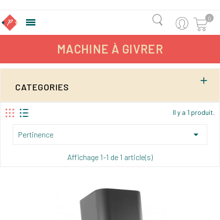
0

MACHINE À GIVRER

CATEGORIES
Il y a 1 produit.

Pertinence
Affichage 1-1 de 1 article(s)