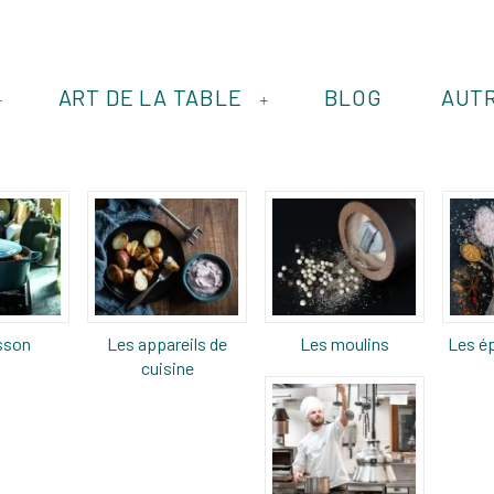
ART DE LA TABLE
BLOG
AUT
+
+
sson
Les appareils de
Les moulins
Les ép
cuisine