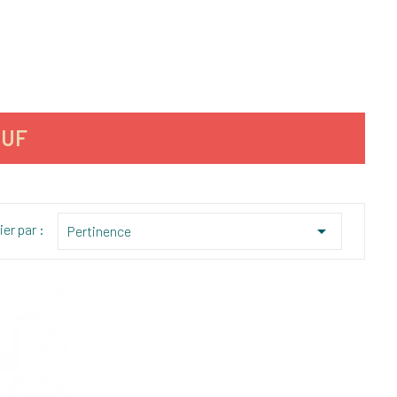
EUF
ier par :

Pertinence