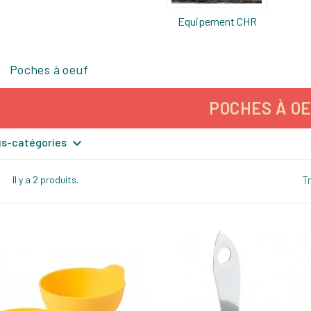
Equipement CHR
Poches à oeuf
POCHES À O

ous-catégories
Tr
Il y a 2 produits.