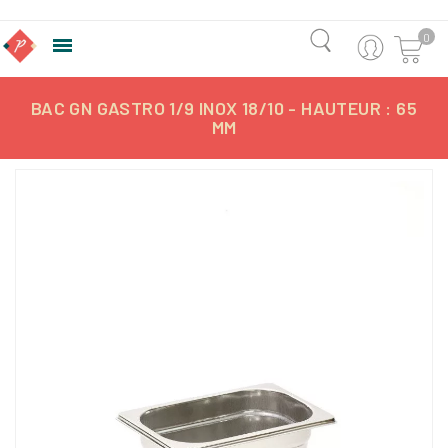
0

BAC GN GASTRO 1/9 INOX 18/10 - HAUTEUR : 65
MM