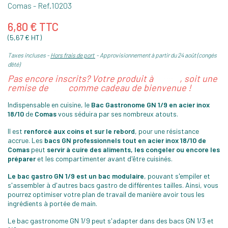
Comas
- Ref.
10203
6,80 € TTC
(5,67 € HT)
Taxes incluses
Hors frais de port
Approvisionnement à partir du 24 août (congés
d'été)
Pas encore inscrits? Votre produit à
5,99 €
, soit une
remise de
12%
comme cadeau de bienvenue !
Indispensable en cuisine, le
Bac Gastronome GN 1/9 en acier inox
18/10
de
Comas
vous séduira par ses nombreux atouts.
Il est
renforcé aux coins et sur le rebord
, pour une résistance
accrue. Les
bacs GN professionnels tout en acier inox 18/10 de
Comas
peut
servir à cuire des aliments, les congeler ou encore les
préparer
et les compartimenter avant d'être cuisinés.
Le bac gastro GN 1/9 est un bac modulaire
, pouvant s'empiler et
s'assembler à d'autres bacs gastro de différentes tailles. Ainsi, vous
pourrez optimiser votre plan de travail de manière avoir tous les
ingrédients à portée de main.
Le bac gastronome GN 1/9 peut s'adapter dans des bacs GN 1/3 et