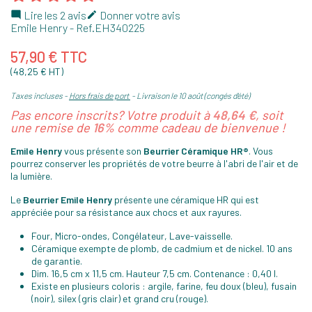
Lire les 2 avis
Donner votre avis


Emile Henry
- Ref.
EH340225
57,90 € TTC
(48,25 € HT)
Taxes incluses
Hors frais de port
Livraison le 10 août (congés d'été)
Pas encore inscrits? Votre produit à
48,64 €
, soit
une remise de
16%
comme cadeau de bienvenue !
Emile Henry
vous présente son
Beurrier Céramique HR®
. Vous
pourrez conserver les propriétés de votre beurre à l'abri de l'air et de
la lumière.
Le
Beurrier Emile Henry
présente une céramique HR qui est
appréciée pour sa résistance aux chocs et aux rayures.
Four, Micro-ondes, Congélateur, Lave-vaisselle.
Céramique exempte de plomb, de cadmium et de nickel. 10 ans
de garantie.
Dim. 16,5 cm x 11,5 cm. Hauteur 7,5 cm. Contenance : 0,40 l.
Existe en plusieurs coloris : argile, farine, feu doux (bleu), fusain
(noir), silex (gris clair) et grand cru (rouge).