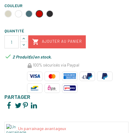
COULEUR
Argile
Blanc
Feu
Rouge
Truffe
farine
doux
grand
cru
QUANTITÉ

AJOUTER AU PANIER

2 Produit(s) en stock.
100% sécurisés via Paypal
PARTAGER
Un parrainage avantageux