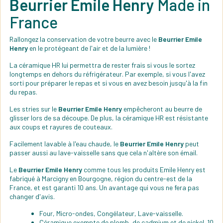
Beurrier Emile Henry
Made in
France
Rallongez la conservation de votre beurre avec le
Beurrier Emile
Henry
en le protégeant de l'air et de la lumière !
La céramique HR lui permettra de rester frais si vous le sortez
longtemps en dehors du réfrigérateur. Par exemple, si vous l'avez
sorti pour préparer le repas et si vous en avez besoin jusqu'à la fin
du repas.
Les stries sur le
Beurrier Emile Henry
empêcheront au beurre de
glisser lors de sa découpe. De plus, la céramique HR est résistante
aux coups et rayures de couteaux.
Facilement lavable à l'eau chaude, le
Beurrier Emile Henry
peut
passer aussi au lave-vaisselle sans que cela n'altère son émail.
Le
Beurrier Emile Henry
comme tous les produits Emile Henry est
fabriqué à Marcigny en Bourgogne, région du centre-est de la
France, et est garanti 10 ans. Un avantage qui vous ne fera pas
changer d'avis.
Four, Micro-ondes, Congélateur, Lave-vaisselle.
Céramique exempte de plomb, de cadmium et de nickel. 10