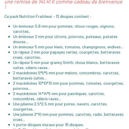
une remise de
141,41 €
comme cadeau de bienvenue
!
Ce pack Nutrition Fraîcheur - 13 disques contient :
Un éminceur 0,8 mm pour pommes, choux rouges, oignons,
carottes..
Un éminceur 2 mm pour citrons, poivrons, poireaux, patates
douces...
Un éminceur 5 mm pour kiwis, tomates, champignons, endives...
Un râpeur 2 mm pour papayes vertes, courgettes, betteraves
crues, carottes..
Un râpeur 5 mm pour granny Smith, choux blancs, betteraves
cuites, céleris raves...
2 macédoines 5*5*5 mm pour melons, concombres, carottes,
betteraves cuites...
2 macédoines 10*10*10 mm pour pommes, tomates, courgettes,
poivrons...
2 macédoines 14*14*5 mm pour pastèques, carottes,
concombres, céleris raves...
Une julienne 2,5*2,5 mm pour poires, navets, carottes,
courgettes...
Une julienne 2*10 mm pour pommes, carottes, radis, betteraves
crues...
4 porte-disques muraux pour 16 disques.