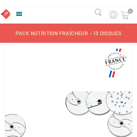
0

PACK NUTRITION FRAÎCHEUR - 13 DISQUES