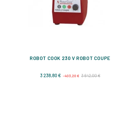
ROBOT COOK 230 V ROBOT COUPE
Prix
Prix
3 238,80 €
3 642,00 €
-403,20 €
de
base