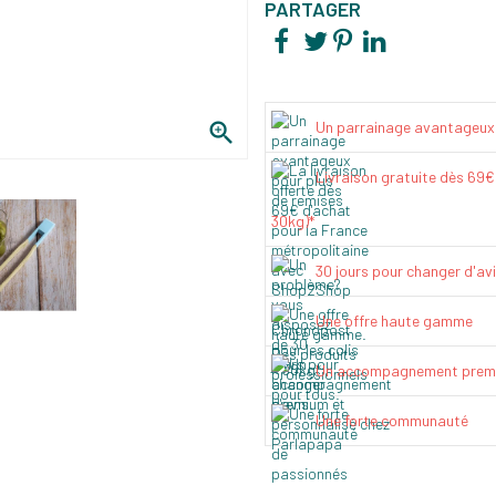
PARTAGER

Un parrainage avantageux
Livraison gratuite dès 69
30kg)*
30 jours pour changer d'av
Une offre haute gamme
Un accompagnement prem
Une forte communauté