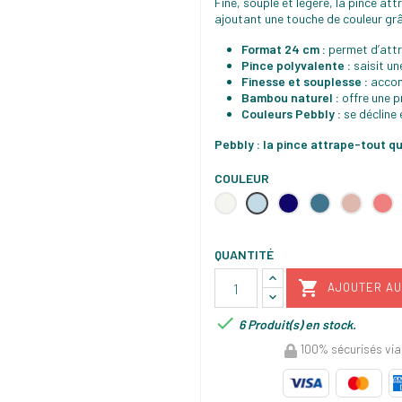
Fine, souple et légère, la pince at
ajoutant une touche de couleur grâc
Format 24 cm :
permet d’attra
Pince polyvalente :
saisit un
Finesse et souplesse :
accomp
Bambou naturel :
offre une p
Couleurs Pebbly :
se décline 
Pebbly : la pince attrape-tout qu
COULEUR
Blanc
Bleu
Bleu
Bleu
Blush
Co
sable
cadet
nuit
roi
QUANTITÉ

AJOUTER AU

6 Produit(s) en stock.
100% sécurisés via