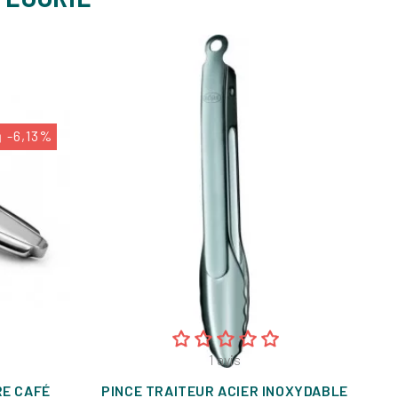
-6,13%
1
avis
RE CAFÉ
PINCE TRAITEUR ACIER INOXYDABLE
P