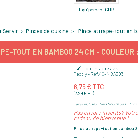
Equipement CHR
t Servir
Pinces de cuisine
Pince attrape-tout en 
PE-TOUT EN BAMBOO 24 CM - COULEUR 
Donner votre avis

Pebbly
- Ref.
40-NBA303
8,75 € TTC
(7,29 € HT)
Taxes incluses
Hors frais de port
Livra
Pas encore inscrits? Votr
cadeau de bienvenue !
Pince attrape-tout en bambou 2