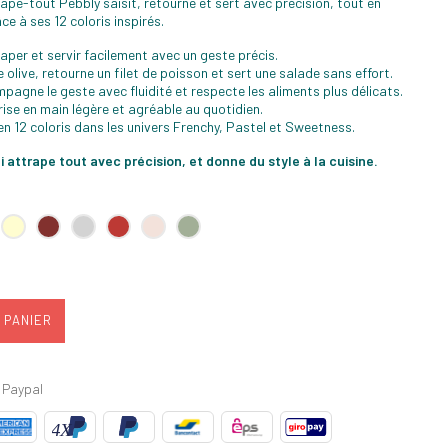
trape-tout Pebbly saisit, retourne et sert avec précision, tout en
e à ses 12 coloris inspirés.
per et servir facilement avec un geste précis.
e olive, retourne un filet de poisson et sert une salade sans effort.
agne le geste avec fluidité et respecte les aliments plus délicats.
rise en main légère et agréable au quotidien.
en 12 coloris dans les univers Frenchy, Pastel et Sweetness.
i attrape tout avec précision, et donne du style à la cuisine.
rail
Crème
Grenat
Gris
Rouge
Rose
Vert
clair
brique
Poudré
Sauge
 PANIER
 Paypal