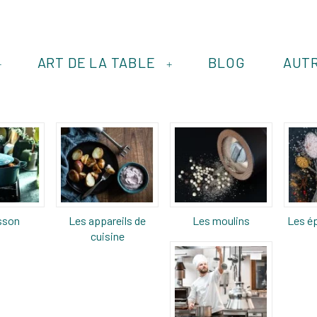
ART DE LA TABLE
BLOG
AUT
+
+
sson
Les appareils de
Les moulins
Les ép
cuisine