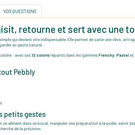
VOS QUESTIONS
isit, retourne et sert avec une t
 simple qui devient vite indispensable. Elle permet de saisir une olive, attr
garder un geste naturel.
cuisine : avec ses
12 coloris
répartis dans les gammes
Frenchy
,
Pastel
et
tout Pebbly
ss
s petits gestes
traper un aliment dans un bocal, manipuler une préparation à la poêle, servi
cherche de la précision.