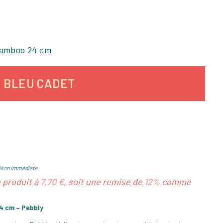
bamboo 24 cm
: BLEU CADET
ison immédiate
e produit à
7,70 €
, soit une remise de
12%
comme
4 cm – Pebbly