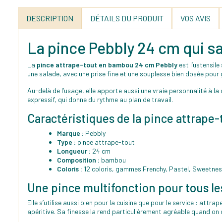
DESCRIPTION
DÉTAILS DU PRODUIT
VOS AVIS
La pince Pebbly 24 cm qui sa
La
pince attrape-tout en bambou 24 cm Pebbly
est l’ustensile
une salade, avec une prise fine et une souplesse bien dosée pour 
Au-delà de l’usage, elle apporte aussi une vraie personnalité à la 
expressif, qui donne du rythme au plan de travail.
Caractéristiques de la pince attrape-
Marque :
Pebbly
Type :
pince attrape-tout
Longueur :
24 cm
Composition :
bambou
Coloris :
12 coloris, gammes Frenchy, Pastel, Sweetne
Une pince multifonction pour tous le
Elle s’utilise aussi bien pour la cuisine que pour le service : at
apéritive. Sa finesse la rend particulièrement agréable quand on 