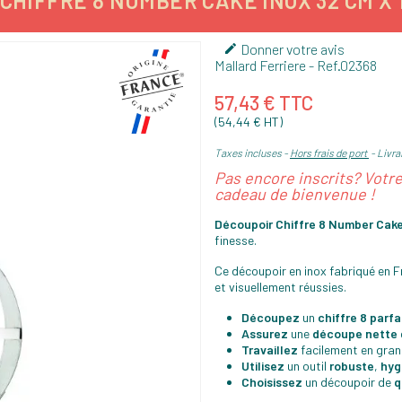
CHIFFRE 8 NUMBER CAKE INOX 32 CM X 1
Donner votre avis

Mallard Ferriere
- Ref.
02368
57,43 € TTC
(54,44 € HT)
Taxes incluses
Hors frais de port
Livrai
Pas encore inscrits? Votr
cadeau de bienvenue !
Découpoir Chiffre 8 Number Cake
finesse.
Ce découpoir en inox fabriqué en F
et visuellement réussies.
Découpez
un
chiffre 8 parf
Assurez
une
découpe nette
Travaillez
facilement en gra
Utilisez
un outil
robuste
,
hyg
Choisissez
un découpoir de
q