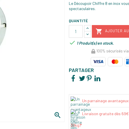
Le Découpoir Chiffre 8 en inox vou
spectaculaires.
QUANTITÉ

AJOUTER AU

1 Produit(s) en stock.
100% sécurisés via
PARTAGER
Un parrainage avantageux

Livraison gratuite dès 69
30kg)*