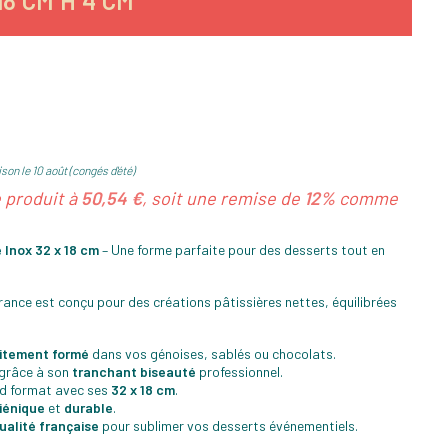
8 CM H 4 CM
son le 10 août (congés d'été)
e produit à
50,54 €
, soit une remise de
12%
comme
 Inox 32 x 18 cm
– Une forme parfaite pour des desserts tout en
rance est conçu pour des créations pâtissières nettes, équilibrées
aitement formé
dans vos génoises, sablés ou chocolats.
grâce à son
tranchant biseauté
professionnel.
nd format avec ses
32 x 18 cm
.
iénique
et
durable
.
ualité française
pour sublimer vos desserts événementiels.