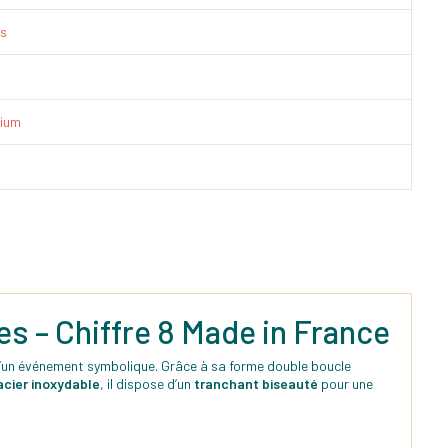
is
ium
s – Chiffre 8 Made in France
 d’un événement symbolique. Grâce à sa forme double boucle
acier inoxydable
, il dispose d’un
tranchant biseauté
pour une