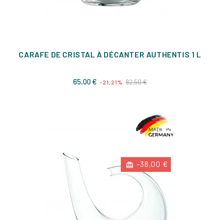
CARAFE DE CRISTAL À DÉCANTER AUTHENTIS 1 L
Prix
Prix
65,00 €
82,50 €
-21,21%
de
base
-38,00 €