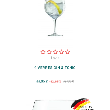
1
avis
4 VERRES GIN & TONIC
Prix
Prix
33,95 €
39,00 €
-12,95%
de
base