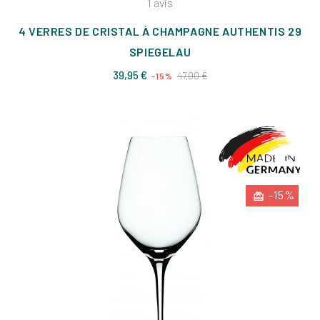
1
avis
4 VERRES DE CRISTAL À CHAMPAGNE AUTHENTIS 29
SPIEGELAU
Prix
Prix
39,95 €
47,00 €
-15%
de
base
-15%