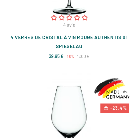
4
avis
4 VERRES DE CRISTAL À VIN ROUGE AUTHENTIS 01
SPIEGELAU
Prix
Prix
39,95 €
47,00 €
-15%
de
base
-23,4%