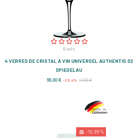
6
avis
4 VERRES DE CRISTAL À VIN UNIVERSEL AUTHENTIS 02
SPIEGELAU
Prix
Prix
36,00 €
47,00 €
-23,4%
de
base
-12,95%