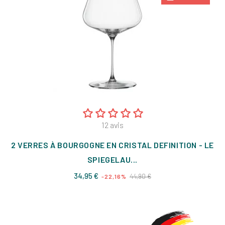
12
avis
2 VERRES À BOURGOGNE EN CRISTAL DEFINITION - LE
SPIEGELAU...
Prix
Prix
34,95 €
44,90 €
-22,16%
de
base