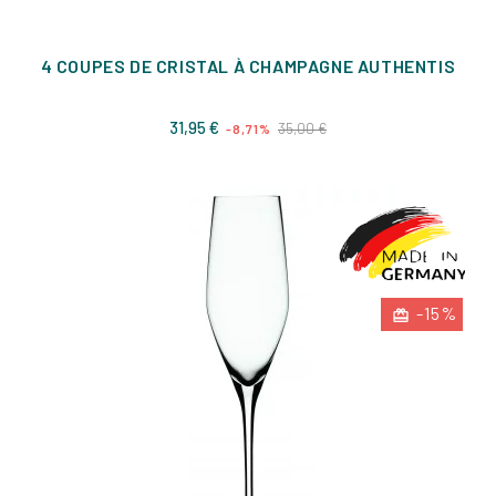
4 COUPES DE CRISTAL À CHAMPAGNE AUTHENTIS
Prix
Prix
31,95 €
35,00 €
-8,71%
de
base
-15%