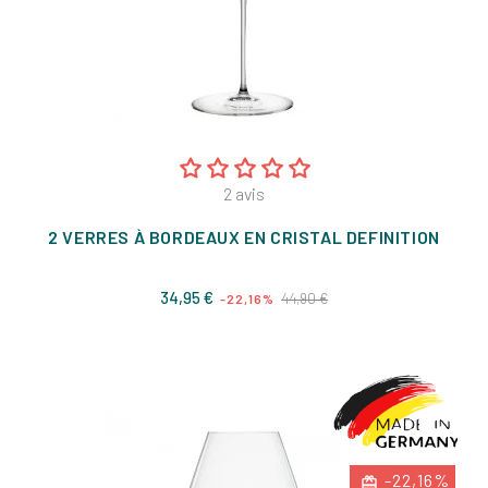
2
avis
2 VERRES À BORDEAUX EN CRISTAL DEFINITION
Prix
Prix
34,95 €
44,90 €
-22,16%
de
base
-22,16%