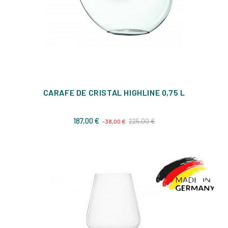
CARAFE DE CRISTAL HIGHLINE 0,75 L
Prix
Prix
187,00 €
225,00 €
-38,00 €
de
base