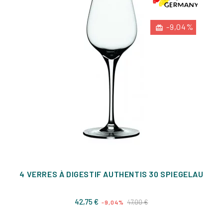
-9,04%
4 VERRES À DIGESTIF AUTHENTIS 30 SPIEGELAU
Prix
Prix
42,75 €
47,00 €
-9,04%
de
base