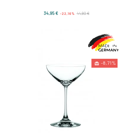
Prix
Prix
34,95 €
44,90 €
-22,16%
de
base
-8,71%