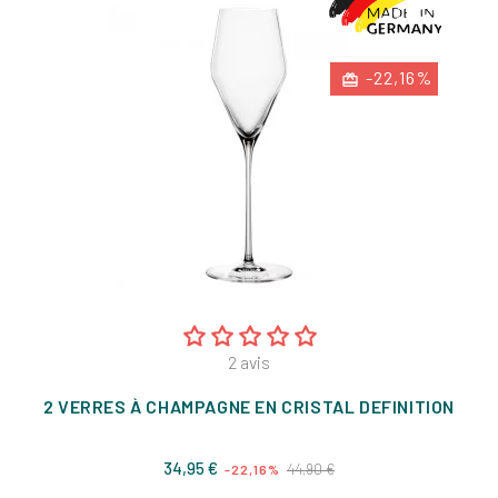
-22,16%
2
avis
2 VERRES À CHAMPAGNE EN CRISTAL DEFINITION
Prix
Prix
34,95 €
44,90 €
-22,16%
de