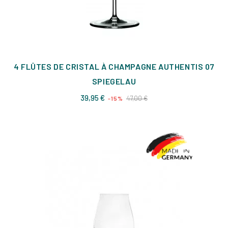
4 FLÛTES DE CRISTAL À CHAMPAGNE AUTHENTIS 07
SPIEGELAU
Prix
Prix
39,95 €
47,00 €
-15%
de
base