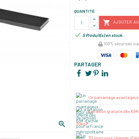
QUANTITÉ

AJOUTER AU

5 Produit(s) en stock.
100% sécurisés via
PARTAGER
Un parrainage avantageux
Livraison gratuite dès 69

30kg)*
30 jours pour changer d'av