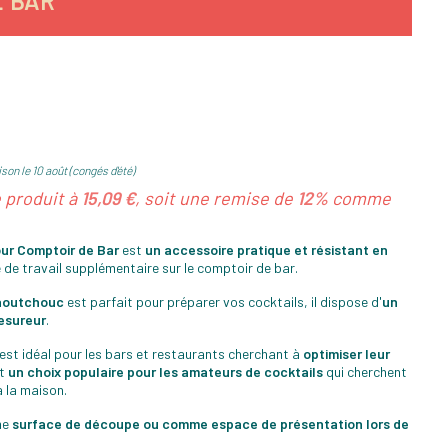
E BAR
son le 10 août (congés d'été)
e produit à
15,09 €
, soit une remise de
12%
comme
ur Comptoir de Bar
est
un accessoire pratique et résistant en
e de travail supplémentaire sur le comptoir de bar.
aoutchouc
est parfait pour préparer vos cocktails, il dispose d'
un
mesureur
.
il est idéal pour les bars et restaurants cherchant à
optimiser leur
nt
un choix populaire pour les amateurs de cocktails
qui cherchent
à la maison.
me
surface de découpe ou comme espace de présentation lors de