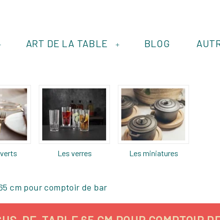
ART DE LA TABLE
BLOG
AUT
+
+
verts
Les verres
Les miniatures
65 cm pour comptoir de bar