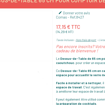
US-DE-TABLE 65 CM POUR COMPTOIR D
Donner votre avis

Comas
- Ref.
8427
17,15 € TTC
(14,29 € HT)
Taxes incluses
Hors frais de port
Livrai
Pas encore inscrits? Votr
cadeau de bienvenue !
Le
Dessus-de-Table de 65 cm po
caoutchouc
. pour créer un espac
Ce
Dessus-de-Table 65 cm en c
espace pour accueillir le verre 
Facile à installer et à nettoyer
, 
espace de travail
. C'est égaleme
à améliorer leur espace de travail 
Il peut également être utilisé com
la préparation de cocktails
.