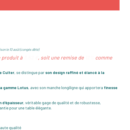
son le 10 août (congés d'été)
e produit à
3,52 €
, soit une remise de
12%
comme
e Culter
, se distingue par
son design raffiné et élancé à la
 la gamme Lotus
, avec son manche longiligne qui apportera
finesse
m d'épaisseur
, véritable gage de qualité et de robustesse,
antie pour une table élégante.
haute qualité