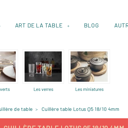
ART DE LA TABLE
BLOG
AUT
+
+
verts
Les verres
Les miniatures
illère de table
Cuillère table Lotus Q5 18/10 4mm