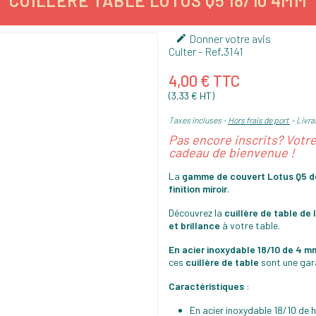
CUILLÈRE TABLE LOTUS Q5 18/10 4MM
Donner votre avis

Culter
- Ref.
3141
4,00 € TTC
(3,33 € HT)
Taxes incluses
Hors frais de port
Livrai
Pas encore inscrits? Votr
cadeau de bienvenue !
La
gamme de couvert Lotus Q5 d
finition miroir
.
Découvrez la
cuillère de table de
et brillance
à votre table.
En acier inoxydable 18/10 de 4 m
ces
cuillère de table
sont une gar
Caractéristiques
:
En acier inoxydable 18/10 de 