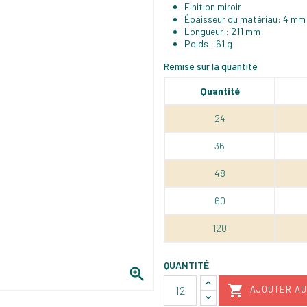
Finition miroir
Épaisseur du matériau: 4 mm
Longueur : 211 mm
Poids : 61 g
Remise sur la quantité
Quantité
24
36
48
60
120
QUANTITÉ


AJOUTER AU