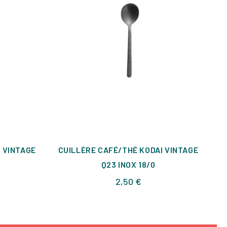
I VINTAGE
CUILLÈRE CAFÉ/THÉ KODAI VINTAGE
C
Q23 INOX 18/0
Prix
2,50 €