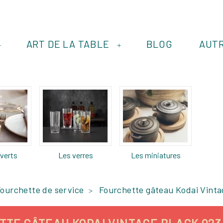
ART DE LA TABLE
BLOG
AUT
+
+
verts
Les verres
Les miniatures
ourchette de service
Fourchette gâteau Kodai Vinta