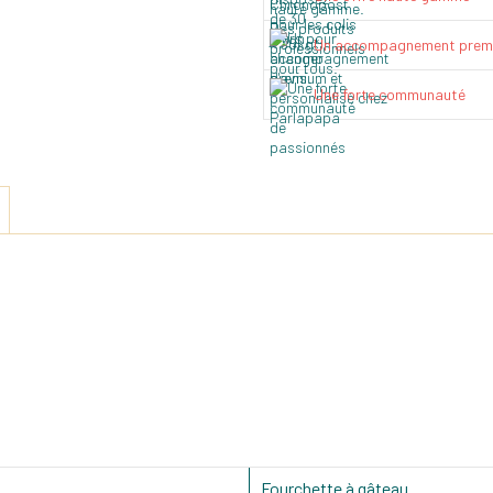
Un accompagnement prem
Une forte communauté
Fourchette à gâteau