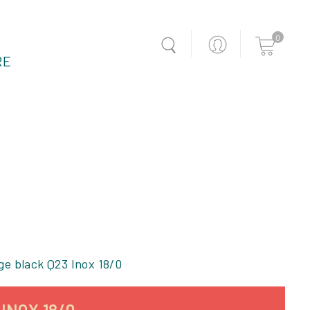
0
RE
ge black Q23 Inox 18/0