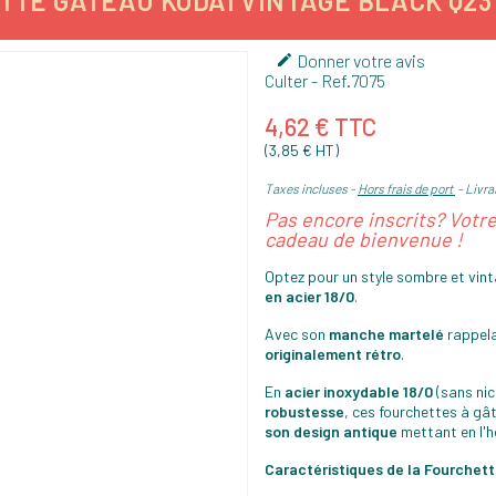
TE GÂTEAU KODAI VINTAGE BLACK Q23 
Donner votre avis

Culter
- Ref.
7075
4,62 € TTC
(3,85 € HT)
Taxes incluses
Hors frais de port
Livrai
Pas encore inscrits? Votr
cadeau de bienvenue !
Optez pour un style sombre et vin
en acier 18/0
.
Avec son
manche martelé
rappela
originalement rétro
.
En
acier inoxydable 18/0
(sans nic
robustesse
, ces fourchettes à g
son design antique
mettant en l'h
Caractéristiques de la Fourchet