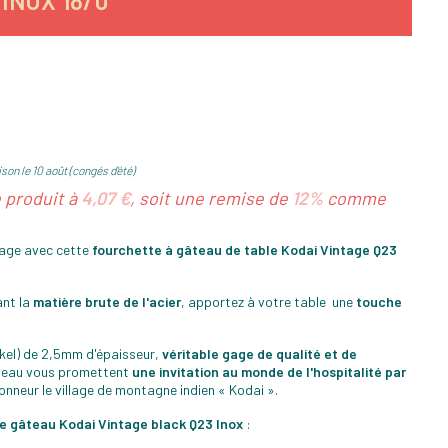
INOX 18/0
son le 10 août (congés d'été)
e produit à
4,07 €
, soit une remise de
12%
comme
tage avec cette
fourchette à gâteau de table Kodai Vintage Q23
nt la
matière brute de l'acier
, apportez à votre table une
touche
kel) de 2,5mm d'épaisseur,
véritable gage de qualité et de
âteau vous promettent
une invitation au monde de l'hospitalité par
onneur le village de montagne indien « Kodai ».
te gâteau Kodai Vintage black Q23 Inox
: