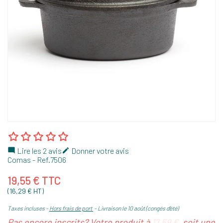
Lire les 2 avis
Donner votre avis


Comas
- Ref.
7506
19,55 € TTC
(16,29 € HT)
Taxes incluses
Hors frais de port
Livraison le 10 août (congés d'été)
Pas encore inscrits? Votre produit à
17,59 €
, soit une