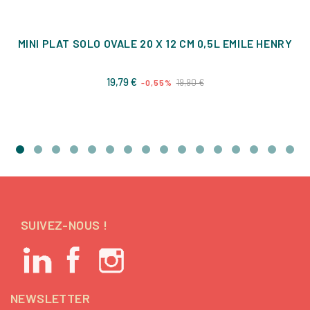
MINI PLAT SOLO OVALE 20 X 12 CM 0,5L EMILE HENRY
Prix
Prix
19,79 €
19,90 €
-0,55%
de
base
SUIVEZ-NOUS !
NEWSLETTER