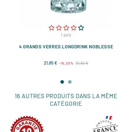
1
avis
4 GRANDS VERRES LONGDRINK NOBLESSE
Prix
Prix
21,95 €
25,90 €
-15,25%
de
base
16 AUTRES PRODUITS DANS LA MÊME
CATÉGORIE