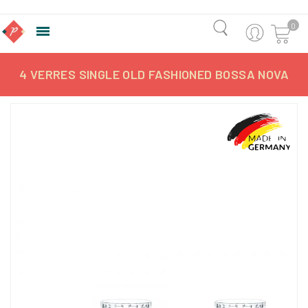
0

4 VERRES SINGLE OLD FASHIONED BOSSA NOVA