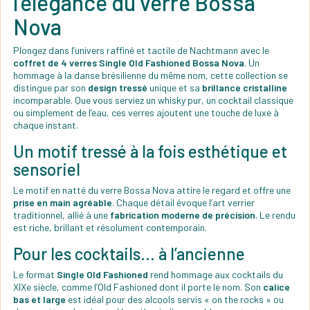
l’élégance du verre Bossa
Nova
Plongez dans l’univers raffiné et tactile de Nachtmann avec le
coffret de 4 verres Single Old Fashioned Bossa Nova
. Un
hommage à la danse brésilienne du même nom, cette collection se
distingue par son
design tressé
unique et sa
brillance cristalline
incomparable. Que vous serviez un whisky pur, un cocktail classique
ou simplement de l’eau, ces verres ajoutent une touche de luxe à
chaque instant.
Un motif tressé à la fois esthétique et
sensoriel
Le motif en natté du verre Bossa Nova attire le regard et offre une
prise en main agréable
. Chaque détail évoque l’art verrier
traditionnel, allié à une
fabrication moderne de précision
. Le rendu
est riche, brillant et résolument contemporain.
Pour les cocktails... à l’ancienne
Le format
Single Old Fashioned
rend hommage aux cocktails du
XIXe siècle, comme l’Old Fashioned dont il porte le nom. Son
calice
bas et large
est idéal pour des alcools servis « on the rocks » ou