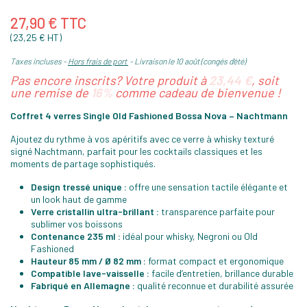
27,90 € TTC
(23,25 € HT)
Taxes incluses
Hors frais de port
Livraison le 10 août (congés d'été)
Pas encore inscrits? Votre produit à
23,44 €
, soit
une remise de
16%
comme cadeau de bienvenue !
Coffret 4 verres Single Old Fashioned Bossa Nova – Nachtmann
Ajoutez du rythme à vos apéritifs avec ce verre à whisky texturé
signé Nachtmann, parfait pour les cocktails classiques et les
moments de partage sophistiqués.
Design tressé unique :
offre une sensation tactile élégante et
un look haut de gamme
Verre cristallin ultra-brillant :
transparence parfaite pour
sublimer vos boissons
Contenance 235 ml :
idéal pour whisky, Negroni ou Old
Fashioned
Hauteur 85 mm / Ø 82 mm :
format compact et ergonomique
Compatible lave-vaisselle :
facile d’entretien, brillance durable
Fabriqué en Allemagne :
qualité reconnue et durabilité assurée