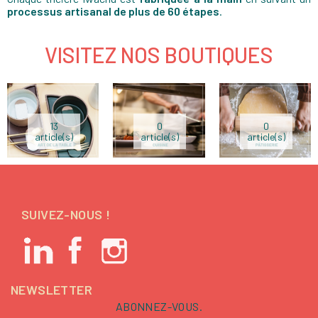
processus artisanal de plus de 60 étapes
.
VISITEZ NOS BOUTIQUES
13
0
0
article(s)
article(s)
article(s)
SUIVEZ-NOUS !
NEWSLETTER
ABONNEZ-VOUS.