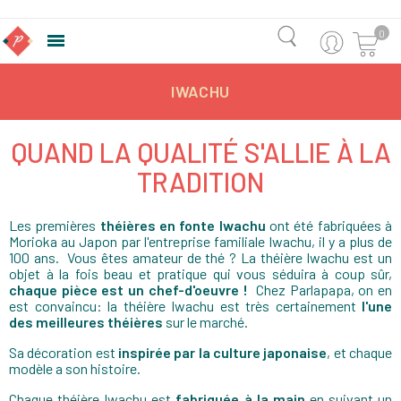
0

IWACHU
QUAND LA QUALITÉ S'ALLIE À LA
TRADITION
Les premières
théières en fonte Iwachu
ont été fabriquées à
Morioka au Japon par l'entreprise familiale Iwachu, il y a plus de
100 ans. Vous êtes amateur de thé ? La théière Iwachu est un
objet à la fois beau et pratique qui vous séduira à coup sûr,
chaque pièce est un chef-d'oeuvre !
Chez Parlapapa, on en
est convaincu: la théière Iwachu est très certainement
l'une
des meilleures théières
sur le marché.
Sa décoration est
inspirée par la culture japonaise
, et chaque
modèle a son histoire.
Chaque théière Iwachu est
fabriquée à la main
en suivant un