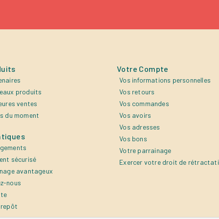
uits
Votre Compte
enaires
Vos informations personnelles
eaux produits
Vos retours
eures ventes
Vos commandes
es du moment
Vos avoirs
Vos adresses
atiques
Vos bons
agements
Votre parrainage
ent sécurisé
Exercer votre droit de rétractat
inage avantageux
z-nous
ite
trepôt