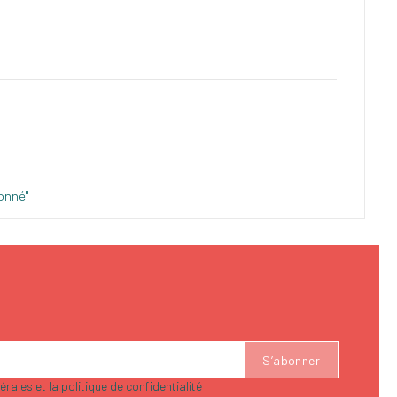
onné"
rales et la politique de confidentialité