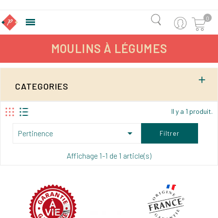
0

MOULINS À LÉGUMES

CATEGORIES
Il y a 1 produit.

Pertinence
Filtrer
Affichage 1-1 de 1 article(s)