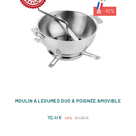
-10%
MOULIN À LÉGUMES DUO À POIGNÉE AMOVIBLE
Prix
Prix
112,41 €
124,90 €
-10%
de
base