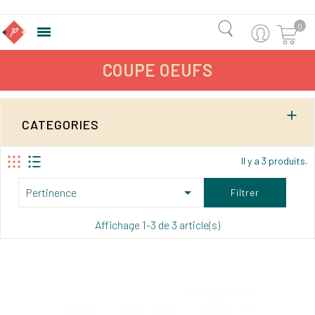
0

COUPE OEUFS

CATEGORIES
Il y a 3 produits.

Pertinence
Filtrer
Affichage 1-3 de 3 article(s)