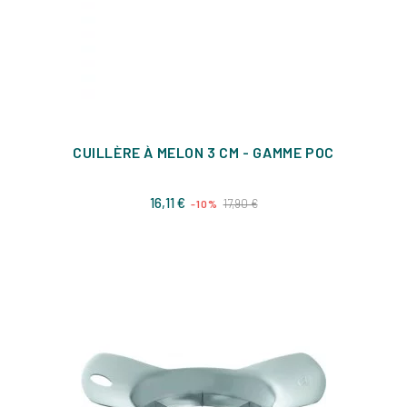
CUILLÈRE À MELON 3 CM - GAMME POC
Prix
Prix
16,11 €
17,90 €
-10%
de
base