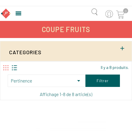
0

COUPE FRUITS

CATEGORIES
Il y a 8 produits.

Pertinence
Filtrer
Affichage 1-8 de 8 article(s)