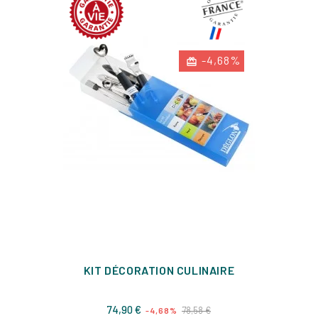
-4,68%
KIT DÉCORATION CULINAIRE
Prix
Prix
74,90 €
78,58 €
-4,68%