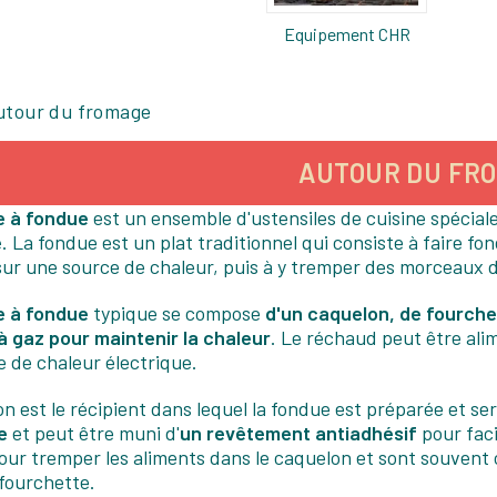
Equipement CHR
utour du fromage
AUTOUR DU FR
e à fondue
est un ensemble d'ustensiles de cuisine spéci
e
. La fondue est un plat traditionnel qui consiste à faire f
sur une source de chaleur, puis à y tremper des morceaux de
e à fondue
typique se compose
d'un caquelon, de fourche
à gaz pour maintenir la chaleur
. Le réchaud peut être ali
 de chaleur électrique.
n est le récipient dans lequel la fondue est préparée et ser
e
et peut être muni d'
un revêtement antiadhésif
pour faci
pour tremper les aliments dans le caquelon et sont souvent
fourchette.