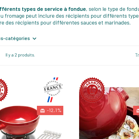
ifférents types de service à fondue
, selon le type de fon
u fromage peut inclure des récipients pour différents types
re des récipients pour différentes sauces et marinades.

ous-catégories
Tr
Il y a 2 produits.
-12,1%