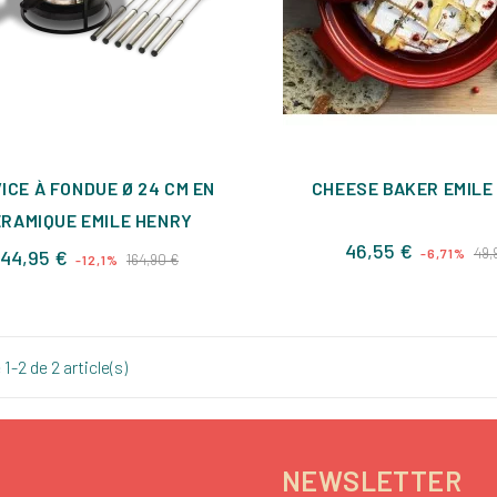
ICE À FONDUE Ø 24 CM EN
CHEESE BAKER EMILE
RAMIQUE EMILE HENRY
Prix
46,55 €
Prix
Prix
49,
144,95 €
-6,71%
164,90 €
-12,1%
de
de
base
base
1-2 de 2 article(s)
NEWSLETTER