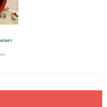
 HENRY
Prix
90 €