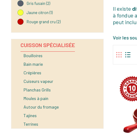
Gris fusain
(2)
Il existe
d
Jaune citron
(1)
à fondue a
peut inclu
Rouge grand cru
(2)
Voir les s
CUISSON SPÉCIALISÉE
Bouilloires
Bain marie
Crépières
Cuiseurs vapeur
Planchas Grills
Moules à pain
Autour du fromage
Tajines
Terrines