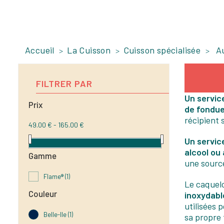
Accueil
La Cuisson
Cuisson spécialisée
A
FILTRER PAR
Un servic
Prix
de fondu
récipient 
49.00 € - 165.00 €
Un servic
alcool ou 
Gamme
une source
Flame®
(1)
Le caquelo
Couleur
inoxydabl
utilisées 
Belle-Ile
(1)
sa propre 