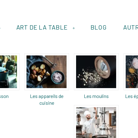
ART DE LA TABLE
BLOG
AUT
+
+
sson
Les appareils de
Les moulins
Les ép
cuisine