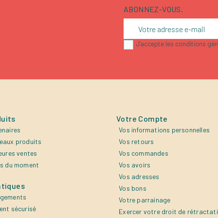
ABONNEZ-VOUS.
J'accepte les conditions géné
uits
Votre Compte
enaires
Vos informations personnelles
eaux produits
Vos retours
eures ventes
Vos commandes
es du moment
Vos avoirs
Vos adresses
atiques
Vos bons
agements
Votre parrainage
ent sécurisé
Exercer votre droit de rétractat