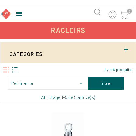
0

RACLOIRS

CATEGORIES
Il y a 5 produits.

Pertinence
Filtrer
Affichage 1-5 de 5 article(s)