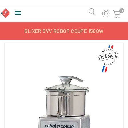
0

BLIXER 5VV ROBOT COUPE 1500W