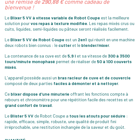
une remise de
290,88 €
comme cadeau de
bienvenue !
Le
Blixer 5 VV à vitesse variable de Robot Coupe
est la meilleure
solution pour
vos repas à texture modifiée
. Les repas mixés crus ou
cuits, liquides, semi-liquides ou pâteux seront réalisés facilement.
Le
Blixer 5 VV de Robot Coupe
est un
2en1
qui réunit en une machine
deux robots bien connus : le
cutter
et le
blender/mixer
.
La contenance de sa cuve est de
5,9 l
et sa vitesse de
300 à 3500
tours/minute monophasé
permet de réaliser de
50 à 100 couverts
mixés
.
L'appareil possède aussi un
bras racleur de cuve et de couvercle
composé de deux parties
faciles à démonter et à nettoyer
.
Ce
blixer dispose d'une minuterie
offrant les fonctions compte à
rebours et chronomètre pour une répétition facile des recettes et un
grand confort de travail
.
Le
Blister 5 VV
de Robot Coupe a
tous les atouts pour séduire
:
rapide, efficace, simple, robuste, une qualité de produit fini
irréprochable, une restitution inchangée de la saveur et du goût.