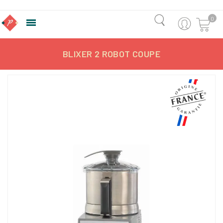
0

BLIXER 2 ROBOT COUPE