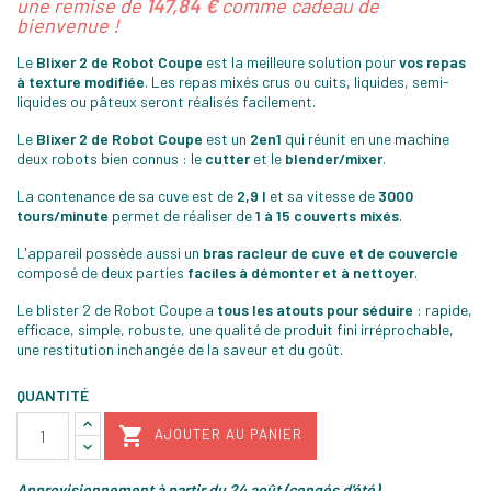
une remise de
147,84 €
comme cadeau de
bienvenue !
Le
Blixer 2 de Robot Coupe
est la meilleure solution pour
vos repas
à texture modifiée
. Les repas mixés crus ou cuits, liquides, semi-
liquides ou pâteux seront réalisés facilement.
Le
Blixer 2 de Robot Coupe
est un
2en1
qui réunit en une machine
deux robots bien connus : le
cutter
et le
blender/mixer
.
La contenance de sa cuve est de
2,9 l
et sa vitesse de
3000
tours/minute
permet de réaliser de
1 à 15 couverts mixés
.
L'appareil possède aussi un
bras racleur de cuve et de couvercle
composé de deux parties
faciles à démonter et à nettoyer
.
Le blister 2 de Robot Coupe a
tous les atouts pour séduire
: rapide,
efficace, simple, robuste, une qualité de produit fini irréprochable,
une restitution inchangée de la saveur et du goût.
QUANTITÉ

AJOUTER AU PANIER
Approvisionnement à partir du 24 août (congés d'été)