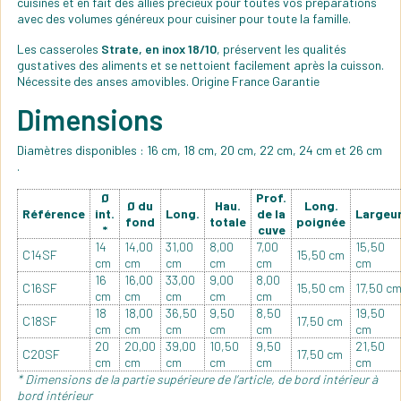
cuisines et en fait des alliés précieux pour toutes vos préparations
avec des volumes généreux pour cuisiner pour toute la famille.
Les casseroles
Strate, en inox 18/10
, préservent les qualités
gustatives des aliments et se nettoient facilement après la cuisson.
Nécessite des anses amovibles. Origine France Garantie
Dimensions
Diamètres disponibles : 16 cm, 18 cm, 20 cm, 22 cm, 24 cm et 26 cm
.
Ø
Prof.
Ø du
Hau.
Long.
Référence
int.
Long.
de la
Largeu
fond
totale
poignée
*
cuve
14
14,00
31,00
8,00
7,00
15,50
C14SF
15,50 cm
cm
cm
cm
cm
cm
cm
16
16,00
33,00
9,00
8,00
C16SF
15,50 cm
17,50 c
cm
cm
cm
cm
cm
18
18,00
36,50
9,50
8,50
19,50
C18SF
17,50 cm
cm
cm
cm
cm
cm
cm
20
20,00
39,00
10,50
9,50
21,50
C20SF
17,50 cm
cm
cm
cm
cm
cm
cm
* Dimensions de la partie supérieure de l’article, de bord intérieur à
bord intérieur