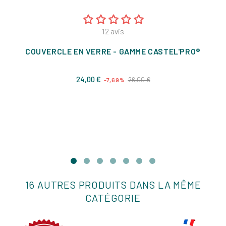
12
avis
COUVERCLE EN VERRE - GAMME CASTEL'PRO®
Prix
Prix
24,00 €
26,00 €
-7,69%
de
base
16 AUTRES PRODUITS DANS LA MÊME
CATÉGORIE