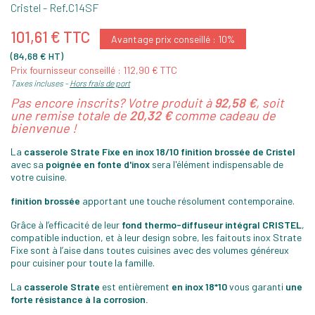
Cristel
- Ref.
C14SF
101,61 € TTC
Avantage prix conseillé : 10%
(84,68 € HT)
Prix fournisseur conseillé : 112,90 € TTC
Taxes incluses
Hors frais de port
Pas encore inscrits? Votre produit à
92,58 €
, soit
une remise totale de
20,32 €
comme cadeau de
bienvenue !
La
casserole Strate Fixe en inox 18/10 finition brossée de Cristel
avec sa
poignée en fonte d'inox
sera l'élément indispensable de
votre cuisine.
finition brossée
apportant une touche résolument contemporaine.
Grâce à l’efficacité de leur
fond thermo-diffuseur intégral
CRISTEL
,
compatible induction, et à leur design sobre, les faitouts inox Strate
Fixe sont à l’aise dans toutes cuisines avec des volumes généreux
pour cuisiner pour toute la famille.
La
casserole Strate
est entièrement
en inox 18*10
vous garanti
une
forte résistance à la corrosion.