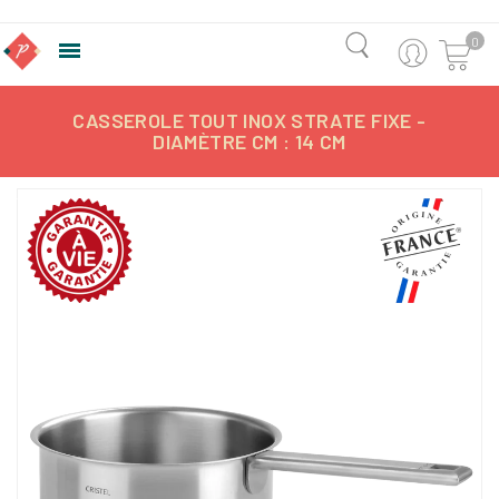
0

CASSEROLE TOUT INOX STRATE FIXE -
DIAMÈTRE CM : 14 CM
-10%