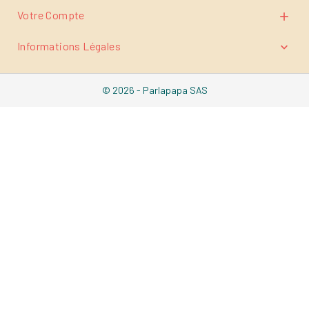
Votre Compte

Informations Légales

© 2026 - Parlapapa SAS