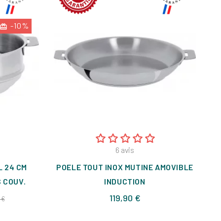
-10%
6
avis
L 24 CM
POELE TOUT INOX MUTINE AMOVIBLE
P
 COUV.
INDUCTION
Prix
Prix
119,90 €
 €