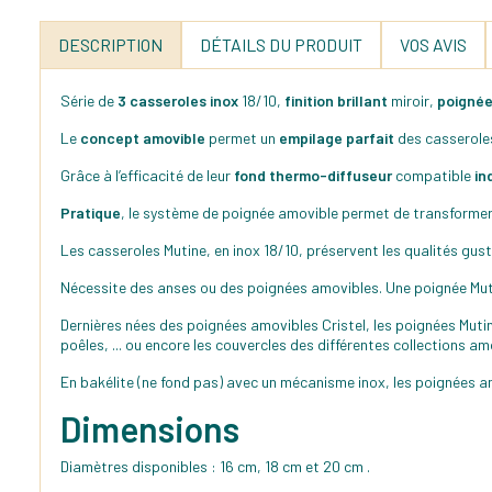
DESCRIPTION
DÉTAILS DU PRODUIT
VOS AVIS
Série de
3 casseroles inox
18/10,
finition brillant
miroir,
poignée
Le
concept amovible
permet un
empilage parfait
des casseroles
Grâce à l’efficacité de leur
fond thermo-diffuseur
compatible
in
Pratique
, le système de poignée amovible permet de transformer 
Les casseroles Mutine, en inox 18/10, préservent les qualités gus
Nécessite des anses ou des poignées amovibles. Une poignée Mutin
Dernières nées des poignées amovibles Cristel, les poignées Muti
poêles, ... ou encore les couvercles des différentes collections am
En bakélite (ne fond pas) avec un mécanisme inox, les poignées 
Dimensions
Diamètres disponibles : 16 cm, 18 cm et 20 cm .