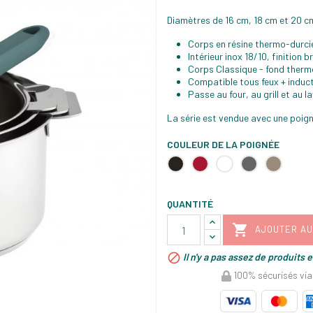
Diamètres de 16 cm, 18 cm et 20 c
Corps en résine thermo-durci
Intérieur inox 18/10, finition br
Corps Classique - fond therm
Compatible tous feux + induct
Passe au four, au grill et au la
La série est vendue avec une poign
COULEUR DE LA POIGNÉE
Noire
Framboise
Blanche
Grise
Taupe
QUANTITÉ

AJOUTER AU

Il n'y a pas assez de produits 
100% sécurisés via