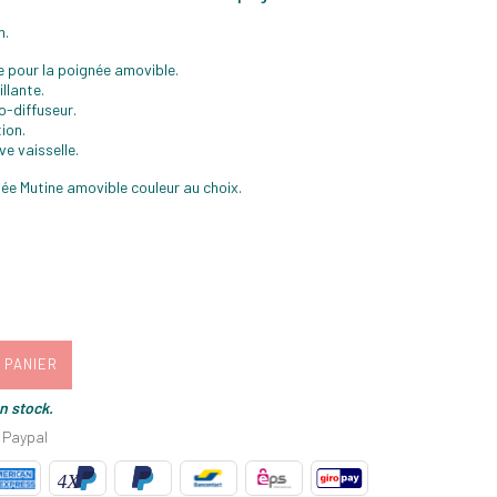
m.
e pour la poignée amovible.
illante.
o-diffuseur.
ion.
ve vaisselle.
ée Mutine amovible couleur au choix.
 PANIER
en stock.
 Paypal