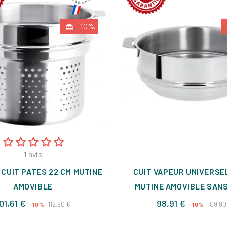
-10%
1
avis
CUIT PATES 22 CM MUTINE
CUIT VAPEUR UNIVERSE
AMOVIBLE
MUTINE AMOVIBLE SANS
Prix
Prix
Prix
01,61 €
98,91 €
112,90 €
109,90
-10%
-10%
de
de
base
base