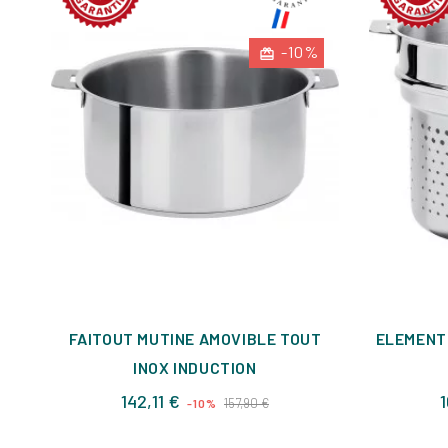
-10%
FAITOUT MUTINE AMOVIBLE TOUT
ELEMENT 
INOX INDUCTION
Prix
Prix
142,11 €
1
157,90 €
-10%
de
base