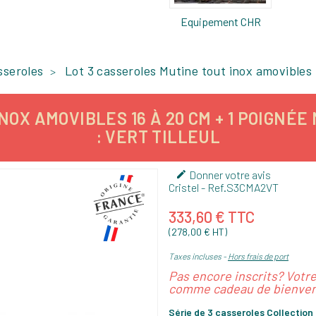
Equipement CHR
sseroles
Lot 3 casseroles Mutine tout inox amovibles
NOX AMOVIBLES 16 À 20 CM + 1 POIGNÉE
: VERT TILLEUL
Donner votre avis

Cristel
- Ref.
S3CMA2VT
333,60 € TTC
(278,00 € HT)
Taxes incluses
Hors frais de port
Pas encore inscrits? Votr
comme cadeau de bienven
Série de 3 casseroles Collection