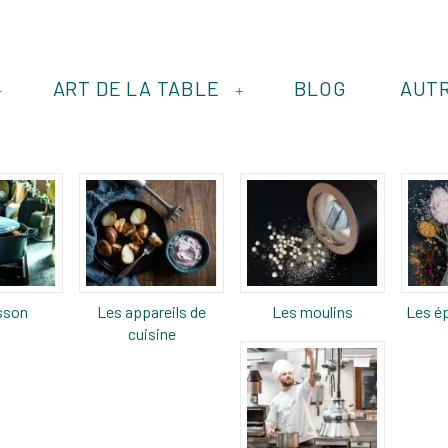
ART DE LA TABLE
BLOG
AUT
+
+
sson
Les appareils de
Les moulins
Les ép
cuisine