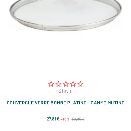
21
avis
COUVERCLE VERRE BOMBÉ PLATINE - GAMME MUTINE
Prix
Prix
27,81 €
30,90 €
-10%
de
base