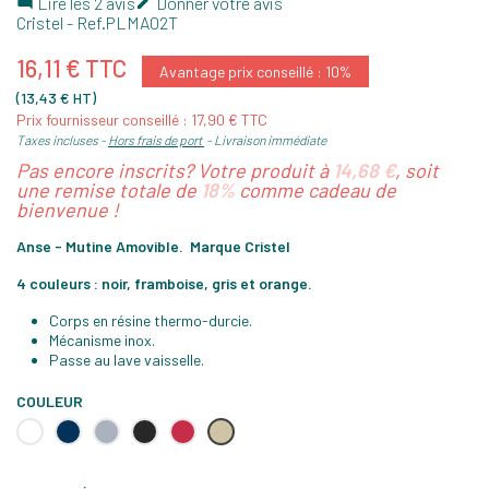
Lire les 2 avis
Donner votre avis


Cristel
- Ref.
PLMA02T
16,11 € TTC
Avantage prix conseillé : 10%
(13,43 € HT)
Prix fournisseur conseillé : 17,90 € TTC
Taxes incluses
Hors frais de port
Livraison immédiate
Pas encore inscrits? Votre produit à
14,68 €
, soit
une remise totale de
18%
comme cadeau de
bienvenue !
Anse - Mutine Amovible. Marque Cristel
4 couleurs : noir, framboise, gris et orange.
Corps en résine thermo-durcie.
Mécanisme inox.
Passe au lave vaisselle.
COULEUR
Blanc
Encre
Gris
Noir
Rouge
Taupe
Bleue
framboise