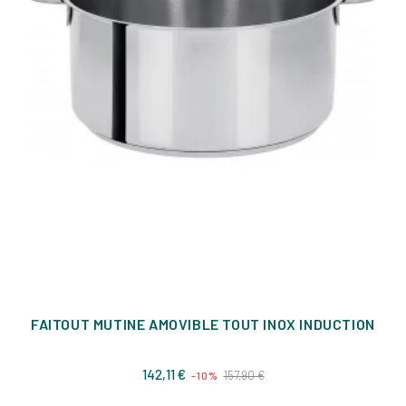
FAITOUT MUTINE AMOVIBLE TOUT INOX INDUCTION
Prix
Prix
142,11 €
157,90 €
-10%
de
base