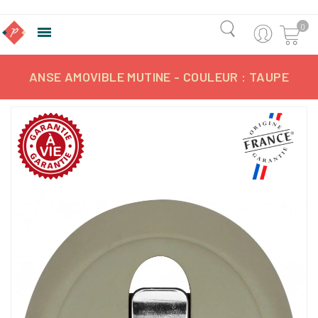
0

ANSE AMOVIBLE MUTINE - COULEUR : TAUPE
-10%