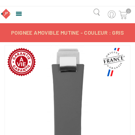
0

POIGNEE AMOVIBLE MUTINE - COULEUR : GRIS