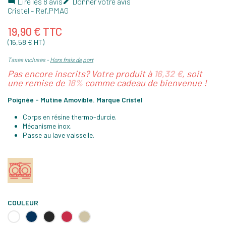
Lire les 8 avis
Donner votre avis


Cristel
- Ref.
PMAG
19,90 € TTC
(16,58 € HT)
Taxes incluses
Hors frais de port
Pas encore inscrits? Votre produit à
16,32 €
, soit
une remise de
18%
comme cadeau de bienvenue !
Poignée - Mutine Amovible. Marque Cristel
Corps en résine thermo-durcie.
Mécanisme inox.
Passe au lave vaisselle.
COULEUR
Blanc
Encre
Noir
Rouge
Taupe
Bleue
framboise