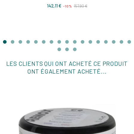
Prix
Prix
142,11 €
157,90 €
-10%
de
base
LES CLIENTS QUI ONT ACHETÉ CE PRODUIT
ONT ÉGALEMENT ACHETÉ...