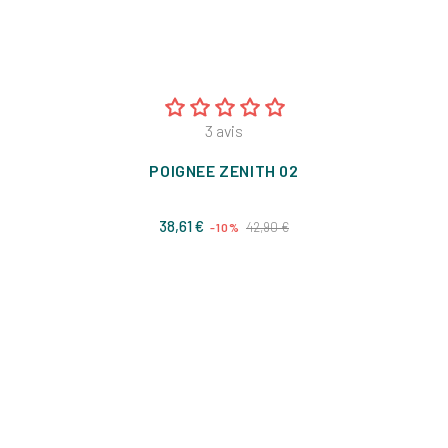
3
avis
POIGNEE ZENITH 02
Prix
Prix
38,61 €
42,90 €
-10%
de
base